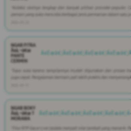
"Koleksi slotnya lengkap dan banyak pilihan provider populer. 
pemain yang suka mencoba berbagai jenis permainan dalam satu pl
2026-03-22
NGAB FITRA
Ã¢â‚¬â€œ
Ã¢Ëœâ€¦Ã¢Ëœâ€¦Ã¢Ëœâ€¦Ã¢Ëœâ€¦
PANTE
CERMIN
"Saya suka karena tampilannya mudah digunakan dan proses tra
juga cepat. Pengalaman bermain jadi lebih praktis dan menyenangk
2026-03-17
NGAB BOKY
Ã¢â‚¬â€œ T
Ã¢Ëœâ€¦Ã¢Ëœâ€¦Ã¢Ëœâ€¦Ã¢Ëœâ€¦Ã
MORAWA
"Fitur RTP Gacor Live Update menjadi nilai tambah yang menarik. P