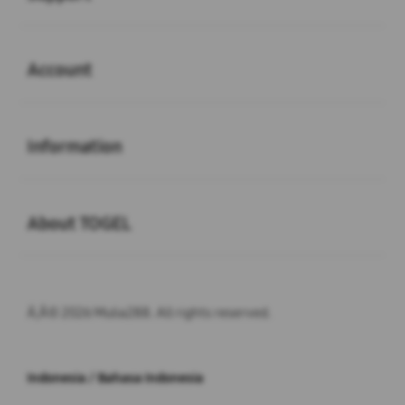
Buka
Account
Buka
Information
Buka
About TOGEL
Ã‚Â© 2026 Mulia288. All rights reserved.
Indonesia / Bahasa Indonesia