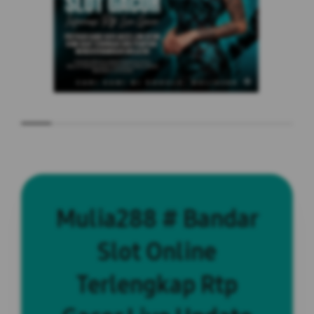
Mulia288 # Bandar
Slot Online
Terlengkap Rtp