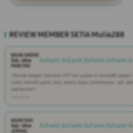
REVIEW MEMBER SETIA Mulia288
NGAB ANDRE
Ã¢â‚¬â€œ
Ã¢Ëœâ€¦Ã¢Ëœâ€¦Ã¢Ëœâ€¦Ã¢Ëœâ€¦Ã
PANCING
"Mantap banget! Informasi RTP live update di Mulia288 sangat
untuk memilih game yang sedang bagus performanya. Jadi leb
saat bermain."
2026-03-12
NGAB DIKI
Ã¢â‚¬â€œ
Ã¢Ëœâ€¦Ã¢Ëœâ€¦Ã¢Ëœâ€¦Ã¢Ëœâ€¦Ã
JERMAL