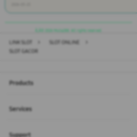
2026-03-23
Ã‚Â© 2026 Mulia288. All rights reserved.
LINK SLOT
>
SLOT ONLINE
>
SLOT GACOR
Buka
Footer Navigation
Products
Buka
Services
Buka
Support