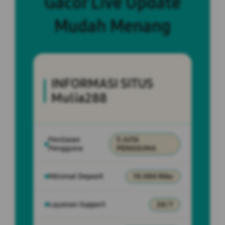
Gacor Live Update
Mudah Menang
INFORMASI SITUS
Mulia288
Penilaian
5 JUTA
Pengguna
PENGGUNA
Minimal Deposit
10.000 Ribu
Layanan Support
24/7