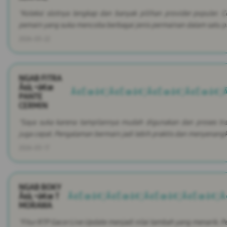
"Koleksi slotnya lengkap dan banyak pilihan provider populer. 
pemain yang suka mencoba berbagai jenis permainan dalam satu pl
2026-03-22
NGAB FITRA
Ã¢â‚¬â€œ
Ã¢Ëœâ€¦Ã¢Ëœâ€¦Ã¢Ëœâ€¦Ã¢Ëœâ€¦
PANTE
CERMIN
"Saya suka karena tampilannya mudah digunakan dan proses tra
juga cepat. Pengalaman bermain jadi lebih praktis dan menyenangk
2026-03-17
NGAB BOKY
Ã¢â‚¬â€œ T
Ã¢Ëœâ€¦Ã¢Ëœâ€¦Ã¢Ëœâ€¦Ã¢Ëœâ€¦Ã
MORAWA
"Fitur RTP Gacor Live Update menjadi nilai tambah yang menarik. P