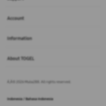
Buka
Account
Buka
Information
Buka
About TOGEL
Ã‚Â© 2026 Mulia288. All rights reserved.
Indonesia / Bahasa Indonesia