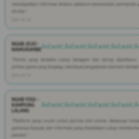
mendapatkan informasi terbaru sebelum menentukan permainan y
dicoba."
2026-03-25
NGAB JOJO -
Ã¢Ëœâ€¦Ã¢Ëœâ€¦Ã¢Ëœâ€¦Ã¢Ëœâ€¦Ã
NAMURAMBE
"Promo yang tersedia cukup beragam dan sering diperbarui.
pilihan game yang lengkap, membuat pengalaman bermain semakin
2026-03-19
NGAB YOGI -
KAMPUNG
Ã¢Ëœâ€¦Ã¢Ëœâ€¦Ã¢Ëœâ€¦Ã¢Ëœâ€¦Ã
LALANG
"Platform yang cocok untuk pecinta slot online. Aksesnya muda
gamenya banyak, dan informasi yang disediakan cukup membantu
pemain."