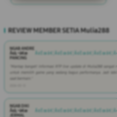
REVIEW MEMBER SETIA Mulia288
NGAB ANDRE
Ã¢â‚¬â€œ
Ã¢Ëœâ€¦Ã¢Ëœâ€¦Ã¢Ëœâ€¦Ã¢Ëœâ€¦Ã
PANCING
"Mantap banget! Informasi RTP live update di Mulia288 sangat
untuk memilih game yang sedang bagus performanya. Jadi leb
saat bermain."
2026-03-12
NGAB DIKI
Ã¢â‚¬â€œ
Ã¢Ëœâ€¦Ã¢Ëœâ€¦Ã¢Ëœâ€¦Ã¢Ëœâ€¦Ã
JERMAL