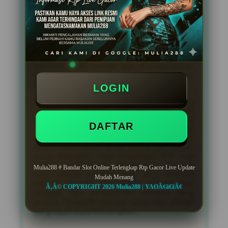
persentase Return to Player dari berbagai
permainan slot. Informasi ini membantu
pemain dalam memilih game yang sedang
memiliki performa baik sehingga dapat
meningkatkan peluang mendapatkan hasil
yang lebih optimal. Dengan data yang
diperbarui secara berkala, pemain dapat
bermain lebih cerdas dan memanfaatkan
kesempatan terbaik saat menjelajahi
berbagai permainan yang tersedia.
LOGIN
Selain menyediakan koleksi game yang
lengkap, Mulia288 juga didukung oleh
layanan profesional, proses transaksi yang
DAFTAR
cepat, serta berbagai promo menarik yang
dapat dinikmati setiap hari. Kombinasi
antara kemudahan akses, pilihan permainan
yang beragam, dan informasi RTP live
membuat platform ini semakin diminati
Mulia288 # Bandar Slot Online Terlengkap Rtp Gacor Live Update
oleh banyak pemain. Bagi yang mencari
Mudah Menang
tempat bermain
slot online
dengan fitur
Ã‚Â© COPYRIGHT 2026 Mulia288 | YAOÃ¢â€žÂ¢
lengkap dan pengalaman bermain yang
praktis, Mulia288 menjadi salah satu pilihan
yang layak dipertimbangkan.