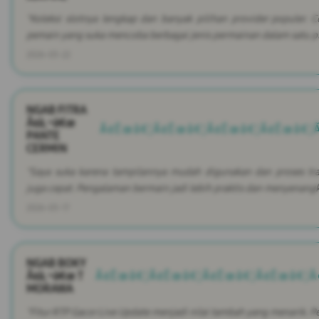
"Koleksi slotnya lengkap dan banyak pilihan provider populer. 
pemain yang suka mencoba berbagai jenis permainan dalam satu pl
2026-03-22
NGAB FITRA
Ã¢â‚¬â€œ
Ã¢Ëœâ€¦Ã¢Ëœâ€¦Ã¢Ëœâ€¦Ã¢Ëœâ€¦
PANTE
CERMIN
"Saya suka karena tampilannya mudah digunakan dan proses tra
juga cepat. Pengalaman bermain jadi lebih praktis dan menyenangk
2026-03-17
NGAB BOKY
Ã¢â‚¬â€œ T
Ã¢Ëœâ€¦Ã¢Ëœâ€¦Ã¢Ëœâ€¦Ã¢Ëœâ€¦Ã
MORAWA
"Fitur RTP Gacor Live Update menjadi nilai tambah yang menarik. P