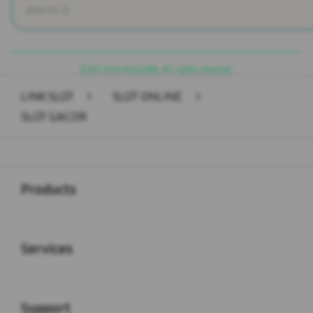
2026-03-23
Ã‚Â© 2026 Mulia288. All rights reserved.
LINK SLOT
>
SLOT ONLINE
>
SLOT GACOR
Buka
Footer Navigation
Products
Buka
Services
Buka
Support