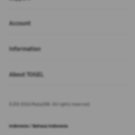
Buka
Account
Buka
Information
Buka
About TOGEL
Ã‚Â© 2026 Mulia288. All rights reserved.
Indonesia / Bahasa Indonesia