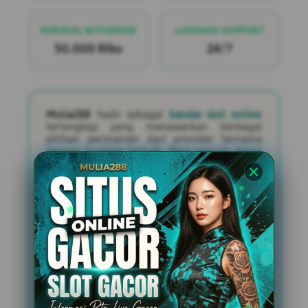
MINIMAL WITHDRAW
LAYANAN SUPPORT
50.000 Ribu
24/7
Mulia288
hadir sebagai
bandar slot online
terlengkap yang menawarkan berbagai
pilihan permainan dari provider ternama
dengan kualitas terbaik. Para pemain dapat
menikmati ratusan hingga ribuan game slot
dengan tampilan modern, fitur menarik,
serta peluang kemenangan yang kompetitif.
Dengan sistem yang mudah diakses melalui
berbagai perangkat, Mulia288 menjadi
pilihan favorit bagi pecinta slot online yang
menginginkan pengalaman bermain yang
nyaman, aman, dan menghibur.
Salah satu keunggulan utama
Mulia288
adalah fitur RTP Gacor Live Update yang
memberikan informasi terkini mengenai