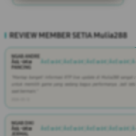
REVIEW MEMBER SETIA Mulia288
NGAB ANDRE
Ã¢â‚¬â€œ
Ã¢Ëœâ€¦Ã¢Ëœâ€¦Ã¢Ëœâ€¦Ã¢Ëœâ€¦Ã
PANCING
"Mantap banget! Informasi RTP live update di Mulia288 sangat
untuk memilih game yang sedang bagus performanya. Jadi leb
saat bermain."
2026-03-12
NGAB DIKI
Ã¢â‚¬â€œ
Ã¢Ëœâ€¦Ã¢Ëœâ€¦Ã¢Ëœâ€¦Ã¢Ëœâ€¦Ã
JERMAL