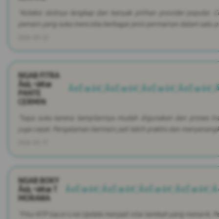
"Koleksi slotnya lengkap dan banyak pilihan provider populer. 
pemain yang suka mencoba berbagai jenis permainan dalam satu pl
2026-03-22
NGAB FITRA
Ã¢â‚¬â€œ
Ã¢Ëœâ€¦Ã¢Ëœâ€¦Ã¢Ëœâ€¦Ã¢Ëœâ€¦
PANTE
CERMIN
"Saya suka karena tampilannya mudah digunakan dan proses tra
juga cepat. Pengalaman bermain jadi lebih praktis dan menyenangk
2026-03-17
NGAB BOKY
Ã¢â‚¬â€œ T
Ã¢Ëœâ€¦Ã¢Ëœâ€¦Ã¢Ëœâ€¦Ã¢Ëœâ€¦Ã
MORAWA
"Fitur RTP Gacor Live Update menjadi nilai tambah yang menarik. P