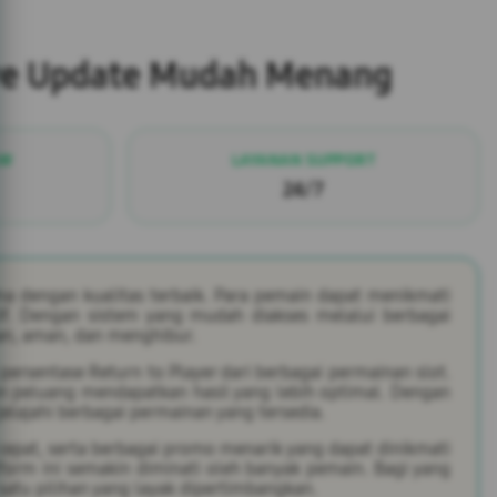
ive Update Mudah Menang
AW
LAYANAN SUPPORT
24/7
a dengan kualitas terbaik. Para pemain dapat menikmati
if. Dengan sistem yang mudah diakses melalui berbagai
an, aman, dan menghibur.
ersentase Return to Player dari berbagai permainan slot.
 peluang mendapatkan hasil yang lebih optimal. Dengan
elajahi berbagai permainan yang tersedia.
cepat, serta berbagai promo menarik yang dapat dinikmati
form ini semakin diminati oleh banyak pemain. Bagi yang
atu pilihan yang layak dipertimbangkan.