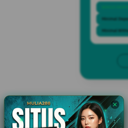
BONUS NEW 
Minimal Depos
Minimal With