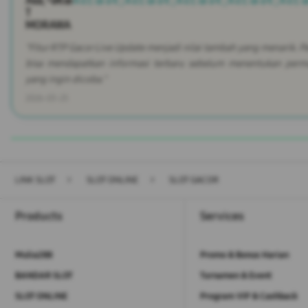
Ã¢â‚¬â€œ
Ã¢Ëœâ€¦Ã¢Ëœâ€¦Ã¢Ëœâ€¦Ã¢Ëœâ€¦Ã¢Ë
T
MORAWA
"Fitur RTP Gacor Live Update menjadi nilai tambah yang menarik. 
bisa mendapatkan informasi terbaru sebelum menentukan perm
yang ingin dicoba."
2026-03-25
LINK SLOT
>
SLOT ONLINE
>
SLOT GACOR
Footer Navigation
Products
Services
Mulia288
Promo & Bonus Harian
BANDAR SLOT
Turnamen & Event
SLOT ONLINE
Program VIP & Cashback