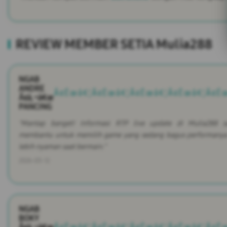
REVIEW MEMBER SETIA Mulia288
NGAB
ANDRE
Ã¢Ëœâ€¦Ã¢Ëœâ€¦Ã¢Ëœâ€¦Ã¢Ëœâ€¦Ã¢Ë
Ã¢â‚¬â€œ
PANCING
"Mantap banget! Informasi RTP live update di Mulia288 s
membantu untuk memilih game yang sedang bagus performanya.
lebih nyaman saat bermain."
2026-03-12
NGAB
BOKY