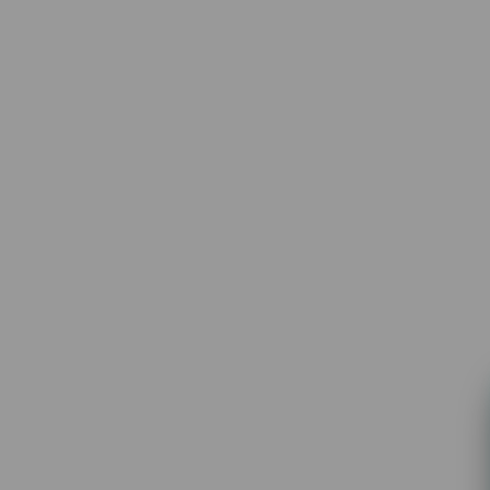
Layer Popup Close
Close
?