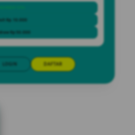
MEMBER 10%
it Rp. 10.000
draw Rp 50.000
LOGIN
DAFTAR