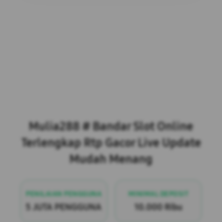
Layer Popup Close
Close
?
Mulia288 # Bandar Slot Online
Terlengkap Rtp Gacor Live Update
Mudah Menang
PENILAIAN PENGGUNA
MINIMAL DEPOSIT
5 JUTA PENGGUNA
10.000 Ribu