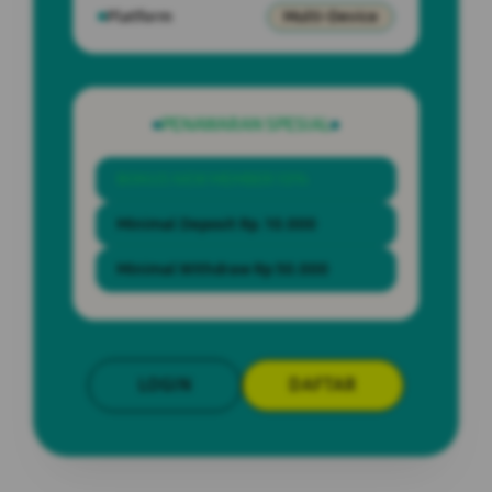
Platform
Multi-Device
PENAWARAN SPESIAL
BONUS NEW MEMBER 10%
Minimal Deposit Rp. 10.000
Minimal Withdraw Rp 50.000
LOGIN
DAFTAR