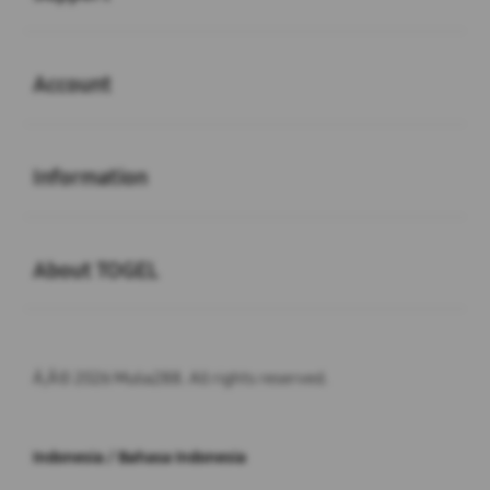
Buka
Account
Buka
Information
Buka
About TOGEL
Ã‚Â© 2026 Mulia288. All rights reserved.
Indonesia / Bahasa Indonesia