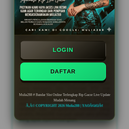
persentase Return to Player dari berbagai
permainan slot. Informasi ini membantu
pemain dalam memilih game yang sedang
memiliki performa baik sehingga dapat
meningkatkan peluang mendapatkan hasil
yang lebih optimal. Dengan data yang
diperbarui secara berkala, pemain dapat
bermain lebih cerdas dan memanfaatkan
kesempatan terbaik saat menjelajahi
berbagai permainan yang tersedia.
LOGIN
Selain menyediakan koleksi game yang
lengkap, Mulia288 juga didukung oleh
layanan profesional, proses transaksi yang
DAFTAR
cepat, serta berbagai promo menarik yang
dapat dinikmati setiap hari. Kombinasi
antara kemudahan akses, pilihan permainan
yang beragam, dan informasi RTP live
membuat platform ini semakin diminati
Mulia288 # Bandar Slot Online Terlengkap Rtp Gacor Live Update
oleh banyak pemain. Bagi yang mencari
Mudah Menang
tempat bermain
slot online
dengan fitur
Ã‚Â© COPYRIGHT 2026 Mulia288 | YAOÃ¢â€žÂ¢
lengkap dan pengalaman bermain yang
praktis, Mulia288 menjadi salah satu pilihan
yang layak dipertimbangkan.