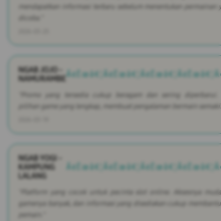
mendapatkan informasi terbaru sebelum menentukan permainan y
dicoba."
2026-03-25
NGAB JOJO -
Ã¢Ëœâ€¦Ã¢Ëœâ€¦Ã¢Ëœâ€¦Ã¢Ëœâ€¦Ã
NAMURAMBE
"Promo yang tersedia cukup beragam dan sering diperbarui.
pilihan game yang lengkap, membuat pengalaman bermain semakin
2026-03-19
NGAB YOGI -
KAMPUNG
Ã¢Ëœâ€¦Ã¢Ëœâ€¦Ã¢Ëœâ€¦Ã¢Ëœâ€¦Ã
LALANG
"Platform yang cocok untuk pecinta slot online. Aksesnya muda
gamenya banyak, dan informasi yang disediakan cukup membantu
pemain."