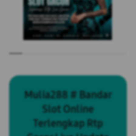
Mulia288 # Bandar
Slot Online
Terlengkap Rtp