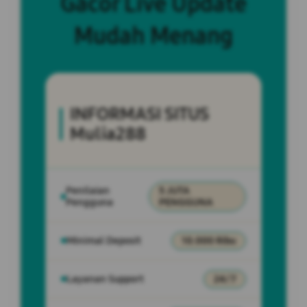
Gacor Live Update
Mudah Menang
INFORMASI SITUS
Mulia288
Penilaian
5 JUTA
Pengguna
PENGGUNA
Minimal Deposit
10.000 Ribu
Layanan Support
24/7