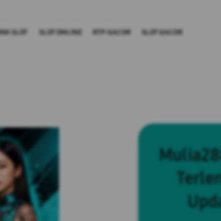
INK SLOT
SLOT ONLINE
RTP GACOR
SLOT GACOR
Mulia28
Terle
Upd