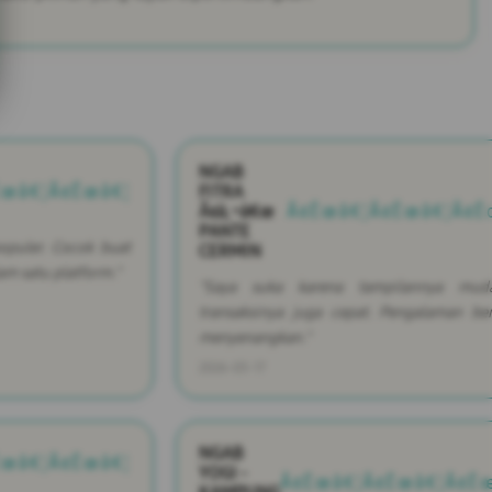
NGAB
Ëœâ€¦Ã¢Ëœâ€¦
FITRA
Ã¢â‚¬â€œ
Ã¢Ëœâ€¦Ã¢Ëœâ€¦Ã¢Ë
PANTE
populer. Cocok buat
CERMIN
m satu platform."
"Saya suka karena tampilannya mud
transaksinya juga cepat. Pengalaman ber
menyenangkan."
2026-03-17
NGAB
Ëœâ€¦Ã¢Ëœâ€¦
YOGI -
Ã¢Ëœâ€¦Ã¢Ëœâ€¦Ã¢Ëœ