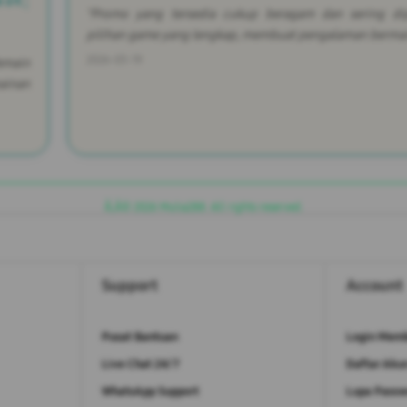
œâ€¦
"Promo yang tersedia cukup beragam dan sering dip
pilihan game yang lengkap, membuat pengalaman bermai
2026-03-19
Pemain
ainan
Ã‚Â© 2026 Mulia288. All rights reserved.
Support
Account
Pusat Bantuan
Login Mem
Live Chat 24/7
Daftar Aku
WhatsApp Support
Lupa Passw