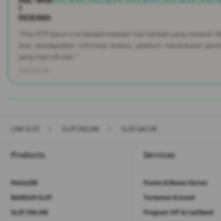
Ã¢â‚¬â€œ
Ã¢Ëœâ€¦Ã¢Ëœâ€¦Ã¢Ëœâ€¦Ã¢Ëœâ€¦Ã¢Ë
T
MORAWA
"Fitur RTP Gacor Live Update menjadi nilai tambah yang menarik. 
bisa mendapatkan informasi terbaru sebelum menentukan perm
yang ingin dicoba."
2026-03-25
LINK SLOT
>
SLOT ONLINE
>
SLOT GACOR
Footer Navigation
Products
Services
Mulia288
Promo & Bonus Harian
BANDAR SLOT
Turnamen & Event
SLOT ONLINE
Program VIP & Cashback