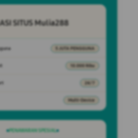
SI SITUS Mulia288
gguna
5 JUTA PENGGUNA
it
10.000 Ribu
rt
24/7
Multi-Device
PENAWARAN SPESIAL