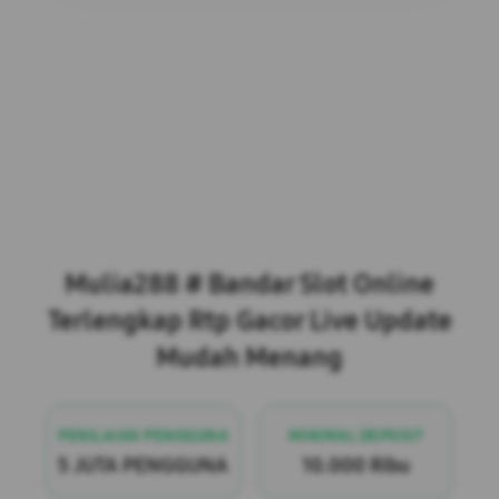
Layer Popup Close
Close
?
Mulia288 # Bandar Slot Online
Terlengkap Rtp Gacor Live Update
Mudah Menang
PENILAIAN PENGGUNA
MINIMAL DEPOSIT
5 JUTA PENGGUNA
10.000 Ribu