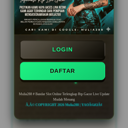
persentase Return to Player dari berbagai
permainan slot. Informasi ini membantu
pemain dalam memilih game yang sedang
memiliki performa baik sehingga dapat
meningkatkan peluang mendapatkan hasil
yang lebih optimal. Dengan data yang
diperbarui secara berkala, pemain dapat
bermain lebih cerdas dan memanfaatkan
kesempatan terbaik saat menjelajahi
berbagai permainan yang tersedia.
LOGIN
Selain menyediakan koleksi game yang
lengkap, Mulia288 juga didukung oleh
layanan profesional, proses transaksi yang
DAFTAR
cepat, serta berbagai promo menarik yang
dapat dinikmati setiap hari. Kombinasi
antara kemudahan akses, pilihan permainan
yang beragam, dan informasi RTP live
membuat platform ini semakin diminati
Mulia288 # Bandar Slot Online Terlengkap Rtp Gacor Live Update
oleh banyak pemain. Bagi yang mencari
Mudah Menang
tempat bermain
slot online
dengan fitur
Ã‚Â© COPYRIGHT 2026 Mulia288 | YAOÃ¢â€žÂ¢
lengkap dan pengalaman bermain yang
praktis, Mulia288 menjadi salah satu pilihan
yang layak dipertimbangkan.