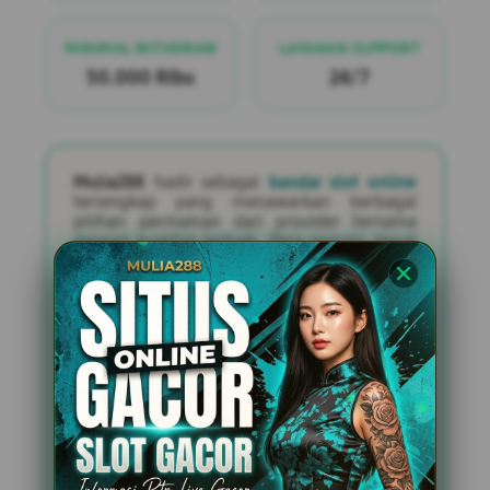
MINIMAL WITHDRAW
LAYANAN SUPPORT
50.000 Ribu
24/7
Mulia288
hadir sebagai
bandar slot online
terlengkap yang menawarkan berbagai
pilihan permainan dari provider ternama
dengan kualitas terbaik. Para pemain dapat
menikmati ratusan hingga ribuan game slot
dengan tampilan modern, fitur menarik,
serta peluang kemenangan yang kompetitif.
Dengan sistem yang mudah diakses melalui
berbagai perangkat, Mulia288 menjadi
pilihan favorit bagi pecinta slot online yang
menginginkan pengalaman bermain yang
nyaman, aman, dan menghibur.
Salah satu keunggulan utama
Mulia288
adalah fitur RTP Gacor Live Update yang
memberikan informasi terkini mengenai