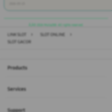
2026-03-23
Ã‚Â© 2026 Mulia288. All rights reserved.
LINK SLOT
>
SLOT ONLINE
>
SLOT GACOR
Buka
Footer Navigation
Products
Buka
Services
Buka
Support