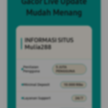
Gacor Live Update
Mudah Menang
INFORMASI SITUS
Mulia288
Penilaian
5 JUTA
Pengguna
PENGGUNA
Minimal Deposit
10.000 Ribu
Layanan Support
24/7