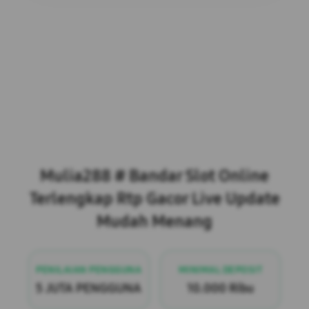
Layer Popup Close
Close
?
Mulia288 # Bandar Slot Online
Terlengkap Rtp Gacor Live Update
Mudah Menang
PENILAIAN PENGGUNA
MINIMAL DEPOSIT
5 JUTA PENGGUNA
10.000 Ribu