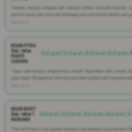
"Koleksi slotnya lengkap dan banyak pilihan provider populer. 
pemain yang suka mencoba berbagai jenis permainan dalam satu pl
2026-03-22
NGAB FITRA
Ã¢â‚¬â€œ
Ã¢Ëœâ€¦Ã¢Ëœâ€¦Ã¢Ëœâ€¦Ã¢Ëœâ€¦
PANTE
CERMIN
"Saya suka karena tampilannya mudah digunakan dan proses tra
juga cepat. Pengalaman bermain jadi lebih praktis dan menyenangk
2026-03-17
NGAB BOKY
Ã¢â‚¬â€œ T
Ã¢Ëœâ€¦Ã¢Ëœâ€¦Ã¢Ëœâ€¦Ã¢Ëœâ€¦Ã
MORAWA
"Fitur RTP Gacor Live Update menjadi nilai tambah yang menarik. P