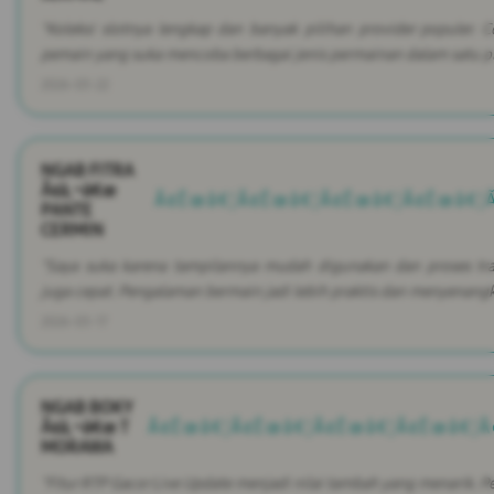
"Koleksi slotnya lengkap dan banyak pilihan provider populer. 
pemain yang suka mencoba berbagai jenis permainan dalam satu pl
2026-03-22
NGAB FITRA
Ã¢â‚¬â€œ
Ã¢Ëœâ€¦Ã¢Ëœâ€¦Ã¢Ëœâ€¦Ã¢Ëœâ€¦
PANTE
CERMIN
"Saya suka karena tampilannya mudah digunakan dan proses tra
juga cepat. Pengalaman bermain jadi lebih praktis dan menyenangk
2026-03-17
NGAB BOKY
Ã¢â‚¬â€œ T
Ã¢Ëœâ€¦Ã¢Ëœâ€¦Ã¢Ëœâ€¦Ã¢Ëœâ€¦Ã
MORAWA
"Fitur RTP Gacor Live Update menjadi nilai tambah yang menarik. P