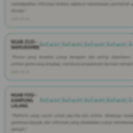
mendapatkan informasi terbaru sebelum menentukan permainan y
dicoba."
2026-03-25
NGAB JOJO -
Ã¢Ëœâ€¦Ã¢Ëœâ€¦Ã¢Ëœâ€¦Ã¢Ëœâ€¦Ã
NAMURAMBE
"Promo yang tersedia cukup beragam dan sering diperbarui.
pilihan game yang lengkap, membuat pengalaman bermain semakin
2026-03-19
NGAB YOGI -
KAMPUNG
Ã¢Ëœâ€¦Ã¢Ëœâ€¦Ã¢Ëœâ€¦Ã¢Ëœâ€¦Ã
LALANG
"Platform yang cocok untuk pecinta slot online. Aksesnya muda
gamenya banyak, dan informasi yang disediakan cukup membantu
pemain."