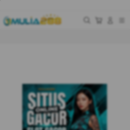
Skip
to
content
Cari
Troli
Login
Navigation
Close menu
Buka Info Lebih Lanjut