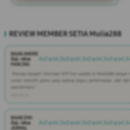
REVIEW MEMBER SETIA Mulia288
NGAB ANDRE
Ã¢â‚¬â€œ
Ã¢Ëœâ€¦Ã¢Ëœâ€¦Ã¢Ëœâ€¦Ã¢Ëœâ€¦Ã
PANCING
"Mantap banget! Informasi RTP live update di Mulia288 sangat
untuk memilih game yang sedang bagus performanya. Jadi leb
saat bermain."
2026-03-12
NGAB DIKI
Ã¢â‚¬â€œ
Ã¢Ëœâ€¦Ã¢Ëœâ€¦Ã¢Ëœâ€¦Ã¢Ëœâ€¦Ã
JERMAL