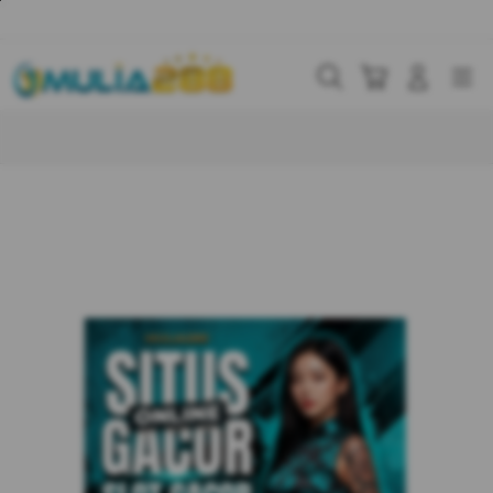
Skip
to
content
Cari
Troli
Login
Navigation
Close menu
Buka Info Lebih Lanjut