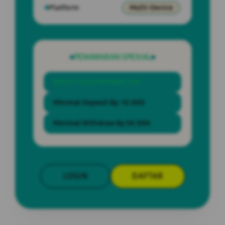
Platform
Multi-Device
PENAWARAN SPESIAL
BONUS NEW MEMBER 10%
Minimal Deposit Rp. 10.000
Minimal Withdraw Rp 50.000
LOGIN
DAFTAR