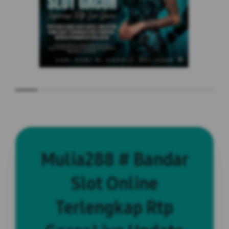
Mulia288 # Bandar
Slot Online
Terlengkap Rtp