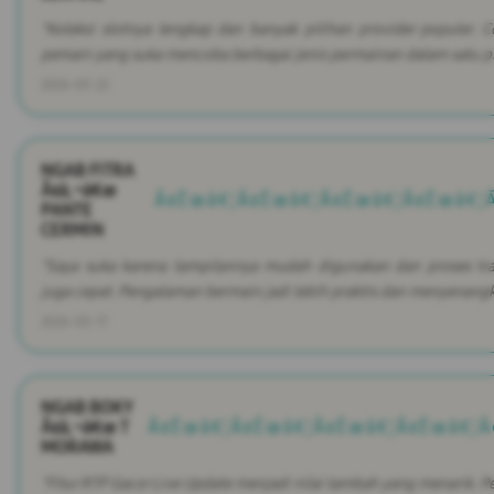
"Koleksi slotnya lengkap dan banyak pilihan provider populer. 
pemain yang suka mencoba berbagai jenis permainan dalam satu pl
2026-03-22
NGAB FITRA
Ã¢â‚¬â€œ
Ã¢Ëœâ€¦Ã¢Ëœâ€¦Ã¢Ëœâ€¦Ã¢Ëœâ€¦
PANTE
CERMIN
"Saya suka karena tampilannya mudah digunakan dan proses tra
juga cepat. Pengalaman bermain jadi lebih praktis dan menyenangk
2026-03-17
NGAB BOKY
Ã¢â‚¬â€œ T
Ã¢Ëœâ€¦Ã¢Ëœâ€¦Ã¢Ëœâ€¦Ã¢Ëœâ€¦Ã
MORAWA
"Fitur RTP Gacor Live Update menjadi nilai tambah yang menarik. P