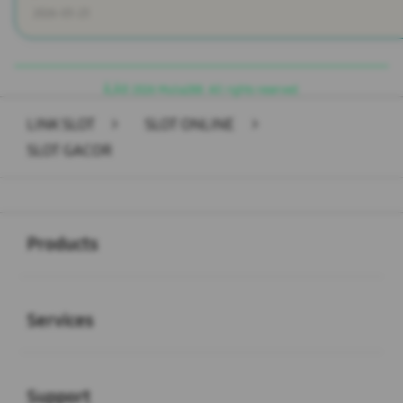
2026-03-23
Ã‚Â© 2026 Mulia288. All rights reserved.
LINK SLOT
>
SLOT ONLINE
>
SLOT GACOR
Buka
Footer Navigation
Products
Buka
Services
Buka
Support