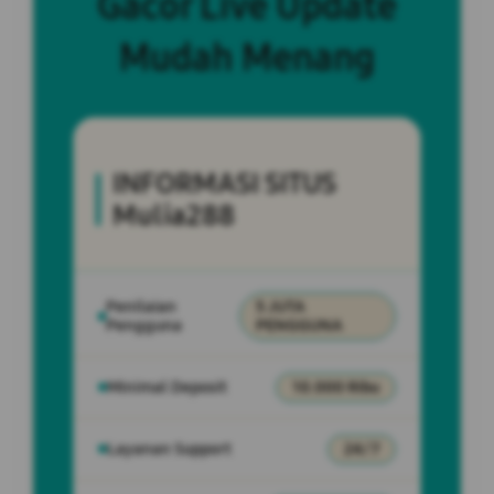
Gacor Live Update
Mudah Menang
INFORMASI SITUS
Mulia288
Penilaian
5 JUTA
Pengguna
PENGGUNA
Minimal Deposit
10.000 Ribu
Layanan Support
24/7