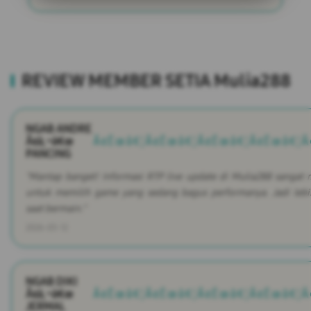
REVIEW MEMBER SETIA Mulia288
NGAB ANDRE
Ã¢â‚¬â€œ
Ã¢Ëœâ€¦Ã¢Ëœâ€¦Ã¢Ëœâ€¦Ã¢Ëœâ€¦Ã
PANCING
"Mantap banget! Informasi RTP live update di Mulia288 sangat
untuk memilih game yang sedang bagus performanya. Jadi leb
saat bermain."
2026-03-12
NGAB DIKI
Ã¢â‚¬â€œ
Ã¢Ëœâ€¦Ã¢Ëœâ€¦Ã¢Ëœâ€¦Ã¢Ëœâ€¦Ã
JERMAL