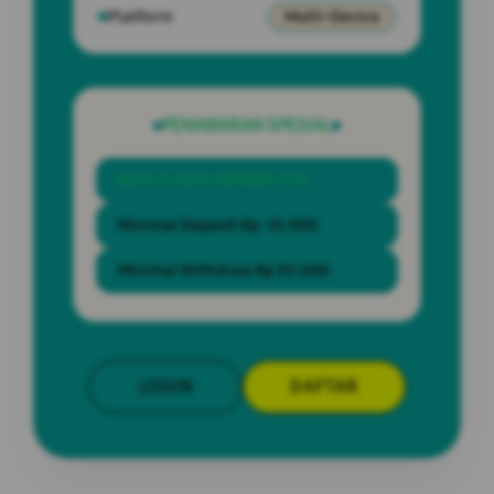
Platform
Multi-Device
PENAWARAN SPESIAL
BONUS NEW MEMBER 10%
Minimal Deposit Rp. 10.000
Minimal Withdraw Rp 50.000
LOGIN
DAFTAR