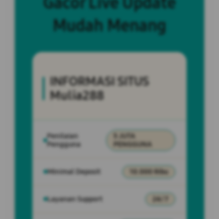
Gacor Live Update
Mudah Menang
INFORMASI SITUS
Mulia288
Penilaian
5 JUTA
Pengguna
PENGGUNA
Minimal Deposit
10.000 Ribu
Layanan Support
24/7