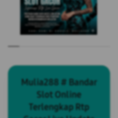
Mulia288 # Bandar
Slot Online
Terlengkap Rtp