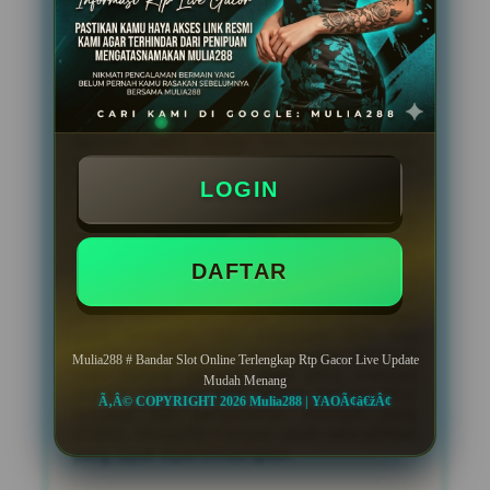
persentase Return to Player dari berbagai
permainan slot. Informasi ini membantu
pemain dalam memilih game yang sedang
memiliki performa baik sehingga dapat
meningkatkan peluang mendapatkan hasil
yang lebih optimal. Dengan data yang
diperbarui secara berkala, pemain dapat
bermain lebih cerdas dan memanfaatkan
kesempatan terbaik saat menjelajahi
berbagai permainan yang tersedia.
LOGIN
Selain menyediakan koleksi game yang
lengkap, Mulia288 juga didukung oleh
layanan profesional, proses transaksi yang
DAFTAR
cepat, serta berbagai promo menarik yang
dapat dinikmati setiap hari. Kombinasi
antara kemudahan akses, pilihan permainan
yang beragam, dan informasi RTP live
membuat platform ini semakin diminati
Mulia288 # Bandar Slot Online Terlengkap Rtp Gacor Live Update
oleh banyak pemain. Bagi yang mencari
Mudah Menang
tempat bermain
slot online
dengan fitur
Ã‚Â© COPYRIGHT 2026 Mulia288 | YAOÃ¢â€žÂ¢
lengkap dan pengalaman bermain yang
praktis, Mulia288 menjadi salah satu pilihan
yang layak dipertimbangkan.