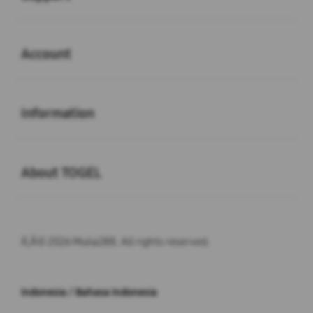
Buka
Account
Buka
Information
Buka
About TOGEL
Ã‚Â© 2026 Mulia288. All rights reserved.
Indonesia / Bahasa Indonesia