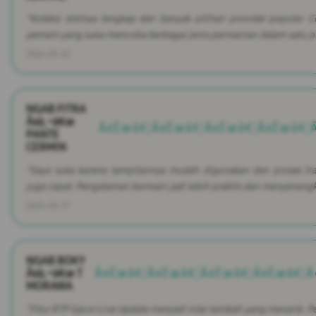
"Koleksi slotnya lengkap dan banyak pilihan provider populer. 
pemain yang suka mencoba berbagai jenis permainan dalam satu pl
2026-03-22
NGAB FITRA
Ã¢â‚¬â€œ
Ã¢Ëœâ€¦Ã¢Ëœâ€¦Ã¢Ëœâ€¦Ã¢Ëœâ€¦
PANTE
CERMIN
"Saya suka karena tampilannya mudah digunakan dan proses tra
juga cepat. Pengalaman bermain jadi lebih praktis dan menyenangk
2026-03-17
NGAB BOKY
Ã¢â‚¬â€œ T
Ã¢Ëœâ€¦Ã¢Ëœâ€¦Ã¢Ëœâ€¦Ã¢Ëœâ€¦Ã
MORAWA
"Fitur RTP Gacor Live Update menjadi nilai tambah yang menarik. P