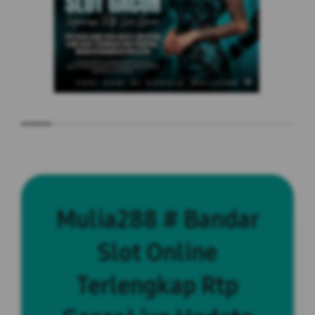
Mulia288 # Bandar
Slot Online
Terlengkap Rtp