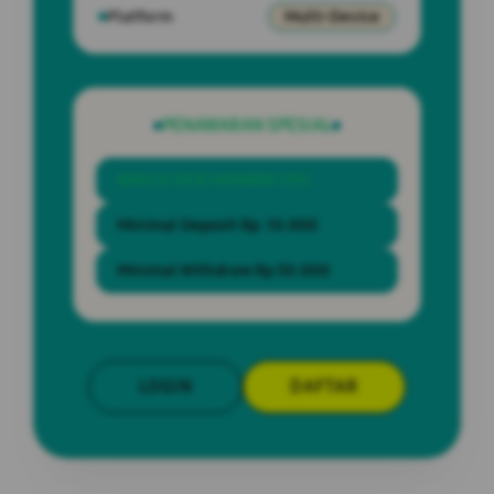
Platform
Multi-Device
PENAWARAN SPESIAL
BONUS NEW MEMBER 10%
Minimal Deposit Rp. 10.000
Minimal Withdraw Rp 50.000
LOGIN
DAFTAR