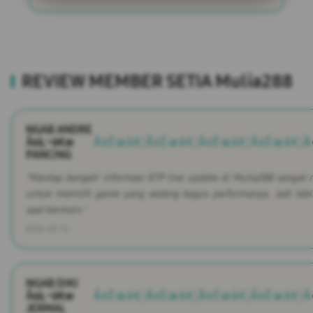
REVIEW MEMBER SETIA Mulia288
NGAB ANDRE
Ã¢â‚¬â€œ
Ã¢Ëœâ€¦Ã¢Ëœâ€¦Ã¢Ëœâ€¦Ã¢Ëœâ€¦Ã
PANCING
"Mantap banget! Informasi RTP live update di Mulia288 sangat
untuk memilih game yang sedang bagus performanya. Jadi leb
saat bermain."
2026-03-12
NGAB DIKI
Ã¢â‚¬â€œ
Ã¢Ëœâ€¦Ã¢Ëœâ€¦Ã¢Ëœâ€¦Ã¢Ëœâ€¦Ã
JERMAL