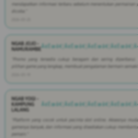
mendapatkan informasi terbaru sebelum menentukan permainan y
dicoba."
2026-03-25
NGAB JOJO -
Ã¢Ëœâ€¦Ã¢Ëœâ€¦Ã¢Ëœâ€¦Ã¢Ëœâ€¦Ã
NAMURAMBE
"Promo yang tersedia cukup beragam dan sering diperbarui.
pilihan game yang lengkap, membuat pengalaman bermain semakin
2026-03-19
NGAB YOGI -
KAMPUNG
Ã¢Ëœâ€¦Ã¢Ëœâ€¦Ã¢Ëœâ€¦Ã¢Ëœâ€¦Ã
LALANG
"Platform yang cocok untuk pecinta slot online. Aksesnya muda
gamenya banyak, dan informasi yang disediakan cukup membantu
pemain."