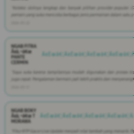
"Koleksi slotnya lengkap dan banyak pilihan provider populer. 
pemain yang suka mencoba berbagai jenis permainan dalam satu pl
2026-03-22
NGAB FITRA
Ã¢â‚¬â€œ
Ã¢Ëœâ€¦Ã¢Ëœâ€¦Ã¢Ëœâ€¦Ã¢Ëœâ€¦
PANTE
CERMIN
"Saya suka karena tampilannya mudah digunakan dan proses tra
juga cepat. Pengalaman bermain jadi lebih praktis dan menyenangk
2026-03-17
NGAB BOKY
Ã¢â‚¬â€œ T
Ã¢Ëœâ€¦Ã¢Ëœâ€¦Ã¢Ëœâ€¦Ã¢Ëœâ€¦Ã
MORAWA
"Fitur RTP Gacor Live Update menjadi nilai tambah yang menarik. P