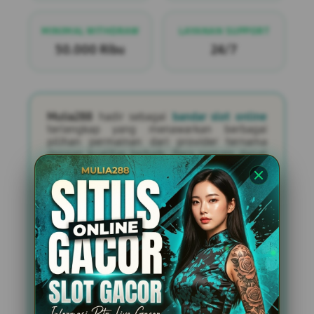
MINIMAL WITHDRAW
LAYANAN SUPPORT
50.000 Ribu
24/7
Mulia288
hadir sebagai
bandar slot online
terlengkap yang menawarkan berbagai
pilihan permainan dari provider ternama
dengan kualitas terbaik. Para pemain dapat
menikmati ratusan hingga ribuan game slot
dengan tampilan modern, fitur menarik,
serta peluang kemenangan yang kompetitif.
Dengan sistem yang mudah diakses melalui
berbagai perangkat, Mulia288 menjadi
pilihan favorit bagi pecinta slot online yang
menginginkan pengalaman bermain yang
nyaman, aman, dan menghibur.
Salah satu keunggulan utama
Mulia288
adalah fitur RTP Gacor Live Update yang
memberikan informasi terkini mengenai