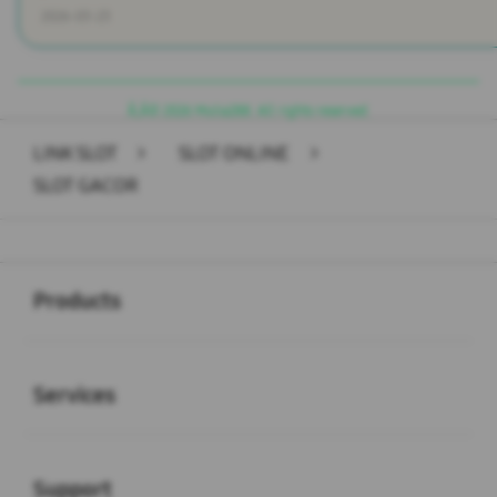
2026-03-23
Ã‚Â© 2026 Mulia288. All rights reserved.
LINK SLOT
>
SLOT ONLINE
>
SLOT GACOR
Buka
Footer Navigation
Products
Buka
Services
Buka
Support