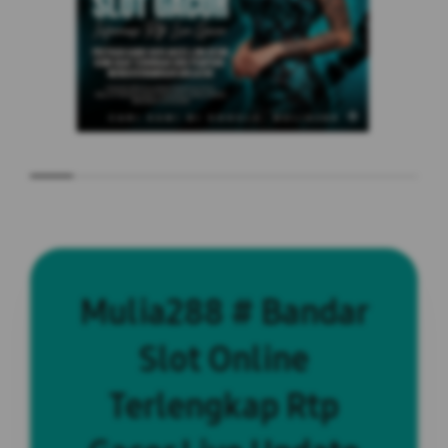
Mulia288 # Bandar
Slot Online
Terlengkap Rtp