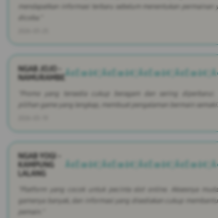
mendapatkan informasi terbaru sebelum menentukan permainan y
dicoba."
2026-03-25
NGAB JOJO -
Ã¢Ëœâ€¦Ã¢Ëœâ€¦Ã¢Ëœâ€¦Ã¢Ëœâ€¦Ã
NAMURAMBE
"Promo yang tersedia cukup beragam dan sering diperbarui.
pilihan game yang lengkap, membuat pengalaman bermain semakin
2026-03-19
NGAB YOGI -
KAMPUNG
Ã¢Ëœâ€¦Ã¢Ëœâ€¦Ã¢Ëœâ€¦Ã¢Ëœâ€¦Ã
LALANG
"Platform yang cocok untuk pecinta slot online. Aksesnya muda
gamenya banyak, dan informasi yang disediakan cukup membantu
pemain."