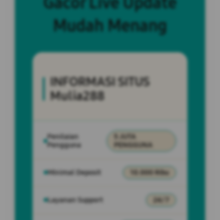
Gacor Live Update
Mudah Menang
INFORMASI SITUS
Mulia288
Penilaian
5 JUTA
Pengguna
PENGGUNA
Minimal Deposit
10.000 Ribu
Layanan Support
24/7