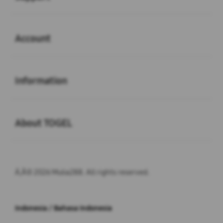
Buka
Account
Buka
Information
Buka
About TOGEL
Ã‚Â© 2026 Mulia288. All rights reserved.
Indonesia / Bahasa Indonesia