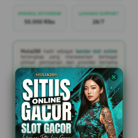
MINIMAL WITHDRAW
LAYANAN SUPPORT
50.000 Ribu
24/7
Mulia288
hadir sebagai
bandar slot online
terlengkap yang menawarkan berbagai
pilihan permainan dari provider ternama
dengan kualitas terbaik. Para pemain dapat
menikmati ratusan hingga ribuan game slot
dengan tampilan modern, fitur menarik,
serta peluang kemenangan yang kompetitif.
Dengan sistem yang mudah diakses melalui
berbagai perangkat, Mulia288 menjadi
pilihan favorit bagi pecinta slot online yang
menginginkan pengalaman bermain yang
nyaman, aman, dan menghibur.
Salah satu keunggulan utama
Mulia288
adalah fitur RTP Gacor Live Update yang
memberikan informasi terkini mengenai