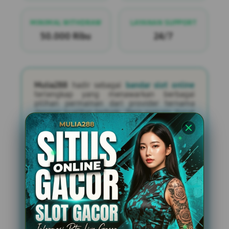
MINIMAL WITHDRAW
LAYANAN SUPPORT
50.000 Ribu
24/7
Mulia288
hadir sebagai
bandar slot online
terlengkap yang menawarkan berbagai
pilihan permainan dari provider ternama
dengan kualitas terbaik. Para pemain dapat
menikmati ratusan hingga ribuan game slot
dengan tampilan modern, fitur menarik,
serta peluang kemenangan yang kompetitif.
Dengan sistem yang mudah diakses melalui
berbagai perangkat, Mulia288 menjadi
pilihan favorit bagi pecinta slot online yang
menginginkan pengalaman bermain yang
nyaman, aman, dan menghibur.
Salah satu keunggulan utama
Mulia288
adalah fitur RTP Gacor Live Update yang
memberikan informasi terkini mengenai