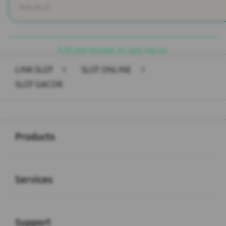
2026-03-23
Ã‚Â© 2026 Mulia288. All rights reserved.
LINK SLOT
>
SLOT ONLINE
>
SLOT GACOR
Buka
Footer Navigation
Products
Buka
Services
Buka
Support