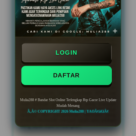
persentase Return to Player dari berbagai
permainan slot. Informasi ini membantu
pemain dalam memilih game yang sedang
memiliki performa baik sehingga dapat
meningkatkan peluang mendapatkan hasil
yang lebih optimal. Dengan data yang
diperbarui secara berkala, pemain dapat
bermain lebih cerdas dan memanfaatkan
kesempatan terbaik saat menjelajahi
berbagai permainan yang tersedia.
LOGIN
Selain menyediakan koleksi game yang
lengkap, Mulia288 juga didukung oleh
layanan profesional, proses transaksi yang
DAFTAR
cepat, serta berbagai promo menarik yang
dapat dinikmati setiap hari. Kombinasi
antara kemudahan akses, pilihan permainan
yang beragam, dan informasi RTP live
membuat platform ini semakin diminati
Mulia288 # Bandar Slot Online Terlengkap Rtp Gacor Live Update
oleh banyak pemain. Bagi yang mencari
Mudah Menang
tempat bermain
slot online
dengan fitur
Ã‚Â© COPYRIGHT 2026 Mulia288 | YAOÃ¢â€žÂ¢
lengkap dan pengalaman bermain yang
praktis, Mulia288 menjadi salah satu pilihan
yang layak dipertimbangkan.