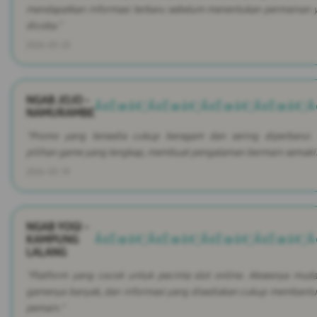
mendapatkan informasi terbaru sebelum menentukan permainan y
dicoba."
2026-03-25
NGAB JOJO -
Ã¢Ëœâ€¦Ã¢Ëœâ€¦Ã¢Ëœâ€¦Ã¢Ëœâ€¦Ã
NAMURAMBE
"Promo yang tersedia cukup beragam dan sering diperbarui.
pilihan game yang lengkap, membuat pengalaman bermain semakin
2026-03-19
NGAB YOGI -
KAMPUNG
Ã¢Ëœâ€¦Ã¢Ëœâ€¦Ã¢Ëœâ€¦Ã¢Ëœâ€¦Ã
LALANG
"Platform yang cocok untuk pecinta slot online. Aksesnya muda
gamenya banyak, dan informasi yang disediakan cukup membantu
pemain."