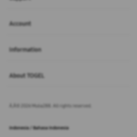
Buka
Account
Buka
Information
Buka
About TOGEL
Ã‚Â© 2026 Mulia288. All rights reserved.
Indonesia / Bahasa Indonesia