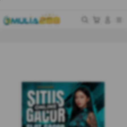
Skip
to
content
Cari
Troli
Login
Navigation
Close menu
Buka Info Lebih Lanjut