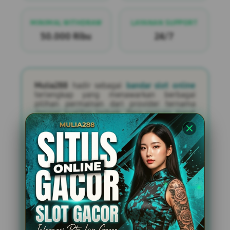
MINIMAL WITHDRAW
LAYANAN SUPPORT
50.000 Ribu
24/7
Mulia288
hadir sebagai
bandar slot online
terlengkap yang menawarkan berbagai
pilihan permainan dari provider ternama
dengan kualitas terbaik. Para pemain dapat
menikmati ratusan hingga ribuan game slot
dengan tampilan modern, fitur menarik,
serta peluang kemenangan yang kompetitif.
Dengan sistem yang mudah diakses melalui
berbagai perangkat, Mulia288 menjadi
pilihan favorit bagi pecinta slot online yang
menginginkan pengalaman bermain yang
nyaman, aman, dan menghibur.
Salah satu keunggulan utama
Mulia288
adalah fitur RTP Gacor Live Update yang
memberikan informasi terkini mengenai