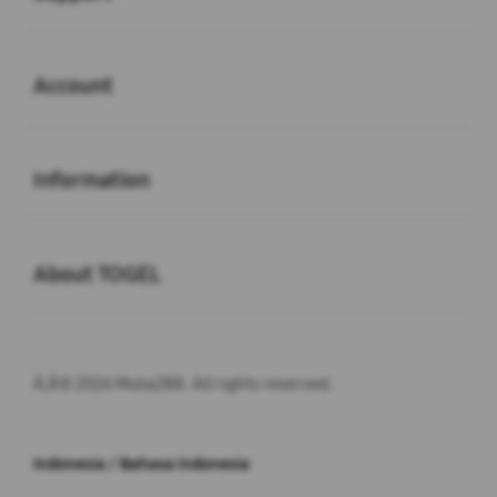
Buka
Account
Buka
Information
Buka
About TOGEL
Ã‚Â© 2026 Mulia288. All rights reserved.
Indonesia / Bahasa Indonesia