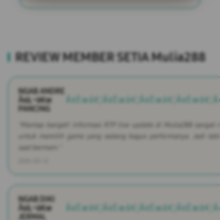
REVIEW MEMBER SETIA Mulia288
NGAB ANDRE
Ã¢â‚¬â€œ
Ã¢Ëœâ€¦Ã¢Ëœâ€¦Ã¢Ëœâ€¦Ã¢Ëœâ€¦Ã
PANCING
"Mantap banget! Informasi RTP live update di Mulia288 sangat
untuk memilih game yang sedang bagus performanya. Jadi leb
saat bermain."
2026-03-12
NGAB DIKI
Ã¢â‚¬â€œ
Ã¢Ëœâ€¦Ã¢Ëœâ€¦Ã¢Ëœâ€¦Ã¢Ëœâ€¦Ã
JERMAL