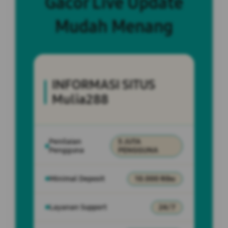
Gacor Live Update
Mudah Menang
INFORMASI SITUS
Mulia288
Penilaian
5 JUTA
Pengguna
PENGGUNA
Minimal Deposit
10.000 Ribu
Layanan Support
24/7