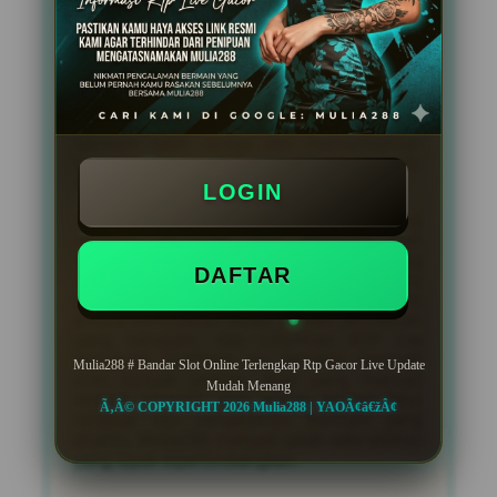
persentase Return to Player dari berbagai
permainan slot. Informasi ini membantu
pemain dalam memilih game yang sedang
memiliki performa baik sehingga dapat
meningkatkan peluang mendapatkan hasil
yang lebih optimal. Dengan data yang
diperbarui secara berkala, pemain dapat
bermain lebih cerdas dan memanfaatkan
kesempatan terbaik saat menjelajahi
berbagai permainan yang tersedia.
LOGIN
Selain menyediakan koleksi game yang
lengkap, Mulia288 juga didukung oleh
layanan profesional, proses transaksi yang
DAFTAR
cepat, serta berbagai promo menarik yang
dapat dinikmati setiap hari. Kombinasi
antara kemudahan akses, pilihan permainan
yang beragam, dan informasi RTP live
membuat platform ini semakin diminati
Mulia288 # Bandar Slot Online Terlengkap Rtp Gacor Live Update
oleh banyak pemain. Bagi yang mencari
Mudah Menang
tempat bermain
slot online
dengan fitur
Ã‚Â© COPYRIGHT 2026 Mulia288 | YAOÃ¢â€žÂ¢
lengkap dan pengalaman bermain yang
praktis, Mulia288 menjadi salah satu pilihan
yang layak dipertimbangkan.