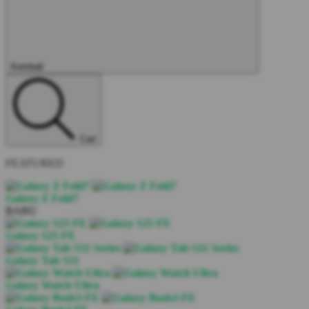
Kembali
Cari
FEATURED
Galaxy Z Fold7
BARU
Galaxy S25 FE
Galaxy Tab S11
Galaxy Watch Ultra