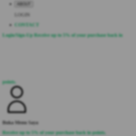
ABOUT
LOGIN
CONTACT
Login/Sign-Up
Receive up to 5% of your purchase back in
points.
Buka Menu Saya
Receive up to 5% of your purchase back in points.