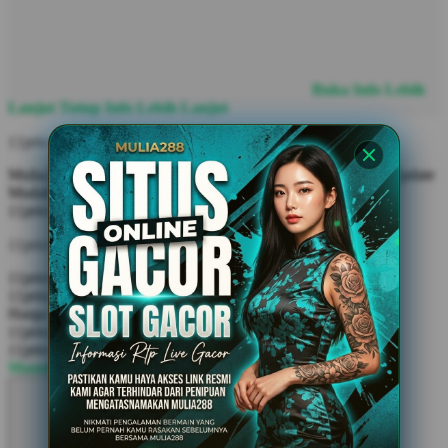
Buka Info Lebih
Lanjut
Tutup Info Lebih Lanjut
{{priceAnchor.priceWrapper.info.noLineOrignal}}
Mulia288 # Bandar Slot Online Terlengkap Rtp Gacor Live Update
Mudah Menang
{{priceAnchor.priceWrapper.info.totalPriceMonthly}}
{{priceAnchor.priceWrapper.info.ceExchangePrice}}
{{priceAnchor.priceWrapper.info.orignalPriceAddText}}
{{priceAnchor.priceWrapper.info.lowestWasPricetext}}
Harga awal:
{{priceAnchor.priceWrapper.info.orignalPrice}}
{{priceAnchor.priceWrapper.info.savePrice}}
{{priceAnchor.priceWrapper.info.disclaimer}}
Masuk
Daftar