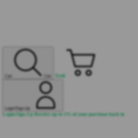
Troli
Cari
Cari
Login/Sign-Up
Login/Sign-Up
Receive up to 5% of your purchase back in