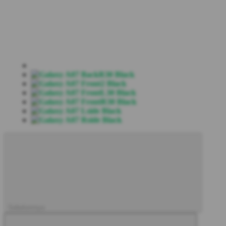
Sebelumnya