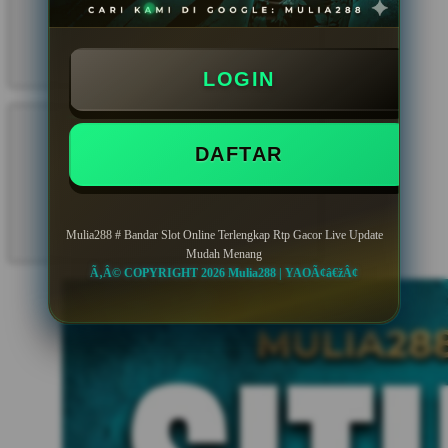
LOGIN
DAFTAR
Mulia288 # Bandar Slot Online Terlengkap Rtp Gacor Live Update
Mudah Menang
Ã‚Â© COPYRIGHT 2026 Mulia288 | YAOÃ¢â€žÂ¢