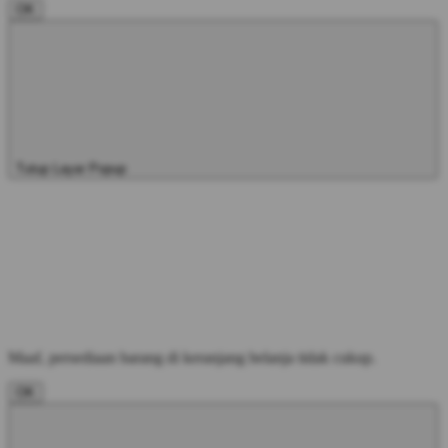
OK
Tutup Layar Popup
Maaf, persediaan barang di keranjang belanja tidak cukup.
OK