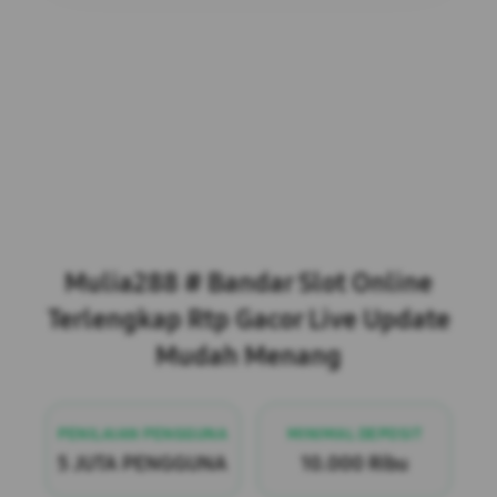
Layer Popup Close
Close
?
Mulia288 # Bandar Slot Online
Terlengkap Rtp Gacor Live Update
Mudah Menang
PENILAIAN PENGGUNA
MINIMAL DEPOSIT
5 JUTA PENGGUNA
10.000 Ribu