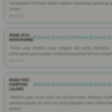
mendapatkan informasi terbaru sebelum menentukan permainan y
dicoba."
2026-03-25
NGAB JOJO -
Ã¢Ëœâ€¦Ã¢Ëœâ€¦Ã¢Ëœâ€¦Ã¢Ëœâ€¦Ã
NAMURAMBE
"Promo yang tersedia cukup beragam dan sering diperbarui.
pilihan game yang lengkap, membuat pengalaman bermain semakin
2026-03-19
NGAB YOGI -
KAMPUNG
Ã¢Ëœâ€¦Ã¢Ëœâ€¦Ã¢Ëœâ€¦Ã¢Ëœâ€¦Ã
LALANG
"Platform yang cocok untuk pecinta slot online. Aksesnya muda
gamenya banyak, dan informasi yang disediakan cukup membantu
pemain."