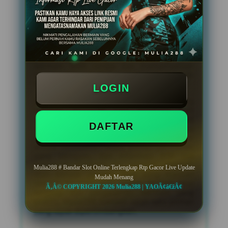
persentase Return to Player dari berbagai
permainan slot. Informasi ini membantu
pemain dalam memilih game yang sedang
memiliki performa baik sehingga dapat
meningkatkan peluang mendapatkan hasil
yang lebih optimal. Dengan data yang
diperbarui secara berkala, pemain dapat
bermain lebih cerdas dan memanfaatkan
kesempatan terbaik saat menjelajahi
berbagai permainan yang tersedia.
LOGIN
Selain menyediakan koleksi game yang
lengkap, Mulia288 juga didukung oleh
layanan profesional, proses transaksi yang
DAFTAR
cepat, serta berbagai promo menarik yang
dapat dinikmati setiap hari. Kombinasi
antara kemudahan akses, pilihan permainan
yang beragam, dan informasi RTP live
membuat platform ini semakin diminati
Mulia288 # Bandar Slot Online Terlengkap Rtp Gacor Live Update
oleh banyak pemain. Bagi yang mencari
Mudah Menang
tempat bermain
slot online
dengan fitur
Ã‚Â© COPYRIGHT 2026 Mulia288 | YAOÃ¢â€žÂ¢
lengkap dan pengalaman bermain yang
praktis, Mulia288 menjadi salah satu pilihan
yang layak dipertimbangkan.