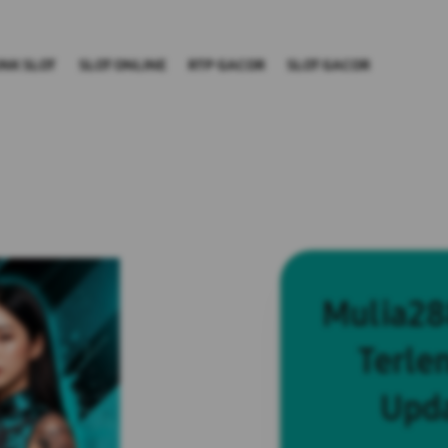
INK SLOT
SLOT ONLINE
RTP GACOR
SLOT GACOR
Mulia28
Terle
Upd