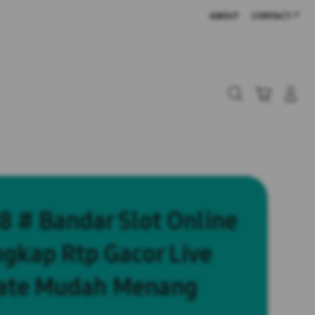
ABOUT
CONTACT
Cari
Troli
Login/Sign-Up
Cari
8 # Bandar Slot Online
ngkap Rtp Gacor Live
ate Mudah Menang