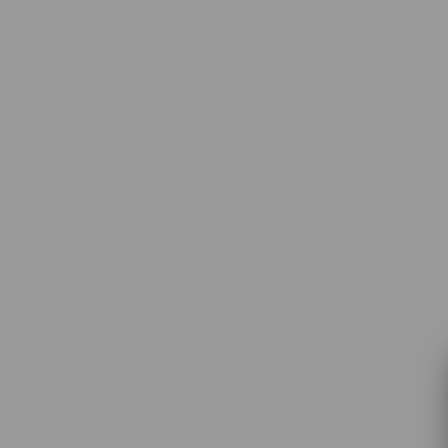
Layer Popup Close
Close
?