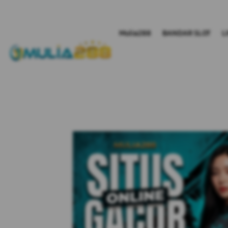
Skip
to
content
Mulia288
BANDAR SLOT
L
Buka Info Lebih Lanjut