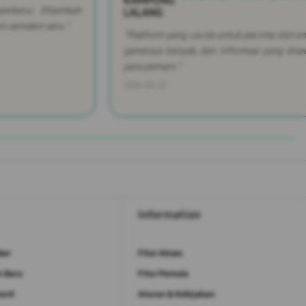
KAMPUNG
erbarui. Ditambah
LALANG
n semakin seru."
"Platform yang cocok untuk pecinta slot on
gamenya banyak, dan informasi yang dis
para pemain."
2026-03-23
Information
ber
Fitur Akses
n Baru
Fitur Pemula
ord
Aturan & Kebijakan