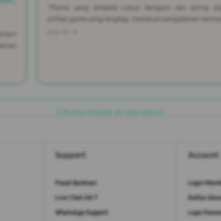
œâ€¦
"Promo yang tersedia cukup beragam dan sering dip
pilihan game yang lengkap, membuat pengalaman bermai
2026-03-19
Pemain
ainan
Ã‚Â© 2026 Mulia288. All rights reserved.
Support
Account
Pusat Bantuan
Login Mem
Live Chat 24/7
Daftar Aku
WhatsApp Support
Lupa Passw