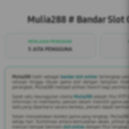
Mulia288 # Bandar Slot
PENILAIAN PENGGUNA
5 JUTA PENGGUNA
Mulia288
hadir sebagai
bandar slot online
terlengkap yan
ratusan hingga ribuan game slot dengan tampilan mode
perangkat, Mulia288 menjadi pilihan favorit bagi pecin
Salah satu keunggulan utama
Mulia288
adalah fitur RTP 
Informasi ini membantu pemain dalam memilih game yan
data yang diperbarui secara berkala, pemain dapat berma
Selain menyediakan koleksi game yang lengkap, Mulia288 
setiap hari. Kombinasi antara kemudahan akses, pilihan
mencari tempat bermain
slot online
dengan fitur lengkap