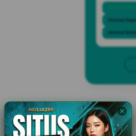
BONUS NEW 
Minimal Depos
Minimal With