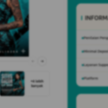
INFORMA
Penilaian Pen
Minimal Depos
Sebelumnya
Berikutnya
Layanan Suppo
Platform
+4 lebih
banyak