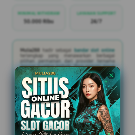
MINIMAL WITHDRAW
LAYANAN SUPPORT
50.000 Ribu
24/7
Mulia288
hadir sebagai
bandar slot online
terlengkap yang menawarkan berbagai
pilihan permainan dari provider ternama
dengan kualitas terbaik. Para pemain dapat
menikmati ratusan hingga ribuan game slot
dengan tampilan modern, fitur menarik,
serta peluang kemenangan yang kompetitif.
Dengan sistem yang mudah diakses melalui
berbagai perangkat, Mulia288 menjadi
pilihan favorit bagi pecinta slot online yang
menginginkan pengalaman bermain yang
nyaman, aman, dan menghibur.
Salah satu keunggulan utama
Mulia288
adalah fitur RTP Gacor Live Update yang
memberikan informasi terkini mengenai