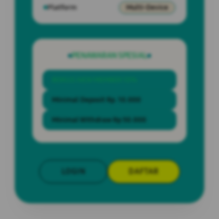
Platform
Multi-Device
PENAWARAN SPESIAL
BONUS NEW MEMBER 10%
Minimal Deposit Rp. 10.000
Minimal Withdraw Rp 50.000
LOGIN
DAFTAR