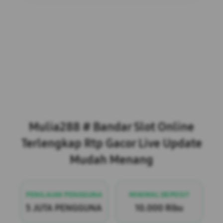
Layer Popup Close
Close
?
Mulia288 # Bandar Slot Online
Terlengkap Rtp Gacor Live Update
Mudah Menang
PENILAIAN PENGGUNA
MINIMAL DEPOSIT
5 JUTA PENGGUNA
10.000 Ribu