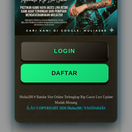
persentase Return to Player dari berbagai
permainan slot. Informasi ini membantu
pemain dalam memilih game yang sedang
memiliki performa baik sehingga dapat
meningkatkan peluang mendapatkan hasil
yang lebih optimal. Dengan data yang
diperbarui secara berkala, pemain dapat
bermain lebih cerdas dan memanfaatkan
kesempatan terbaik saat menjelajahi
berbagai permainan yang tersedia.
LOGIN
Selain menyediakan koleksi game yang
lengkap, Mulia288 juga didukung oleh
layanan profesional, proses transaksi yang
DAFTAR
cepat, serta berbagai promo menarik yang
dapat dinikmati setiap hari. Kombinasi
antara kemudahan akses, pilihan permainan
yang beragam, dan informasi RTP live
membuat platform ini semakin diminati
Mulia288 # Bandar Slot Online Terlengkap Rtp Gacor Live Update
oleh banyak pemain. Bagi yang mencari
Mudah Menang
tempat bermain
slot online
dengan fitur
Ã‚Â© COPYRIGHT 2026 Mulia288 | YAOÃ¢â€žÂ¢
lengkap dan pengalaman bermain yang
praktis, Mulia288 menjadi salah satu pilihan
yang layak dipertimbangkan.