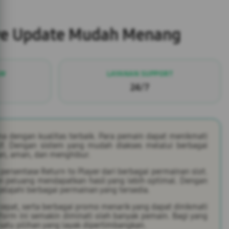
ive Update Mudah Menang
AW
LAYANAN SUPPORT
24/7
a dengan kualitas terbaik. Para pemain dapat menikmati
if. Dengan sistem yang mudah diakses melalui berbagai
an, aman, dan menghibur.
ersentase Return to Player dari berbagai permainan slot.
 peluang mendapatkan hasil yang lebih optimal. Dengan
elajahi berbagai permainan yang tersedia.
cepat, serta berbagai promo menarik yang dapat dinikmati
form ini semakin diminati oleh banyak pemain. Bagi yang
atu pilihan yang layak dipertimbangkan.