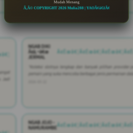
Mudah Menang
Ã‚Â© COPYRIGHT 2026 Mulia288 | YAOÃ¢â€žÂ¢
NGAB DIKI
Ã¢â‚¬â€œ
Ã¢Ëœâ€¦Ã¢Ëœâ€¦Ã¢Ëœâ€¦Ã¢
œâ€¦
JERMAL
"Koleksi slotnya lengkap dan banyak pilihan provider 
angat
pemain yang suka mencoba berbagai jenis permainan dala
 Jadi
2026-03-22
NGAB JOJO -
Ã¢Ëœâ€¦Ã¢Ëœâ€¦Ã¢Ëœâ€¦Ã¢
NAMURAMBE