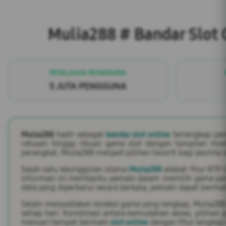
Mulia288 # Bandar Slot
PENILAIAN PENGGUNA
5 JUTA PENGGUNA
Mulia288
hadir sebagai
bandar slot online
terlengkap yan
ratusan hingga ribuan game slot dengan tampilan mode
perangkat, Mulia288 menjadi pilihan favorit bagi pecin
Salah satu keunggulan utama
Mulia288
adalah fitur RTP 
Informasi ini membantu pemain dalam memilih game yan
data yang diperbarui secara berkala, pemain dapat berma
Selain menyediakan koleksi game yang lengkap, Mulia288 
setiap hari. Kombinasi antara kemudahan akses, pilihan
mencari tempat bermain
slot online
dengan fitur lengkap