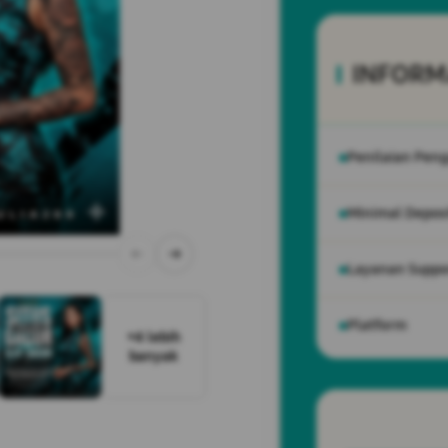
INFORMA
Penilaian Pen
Minimal Depos
Sebelumnya
Berikutnya
Layanan Suppo
Platform
+4 lebih
banyak