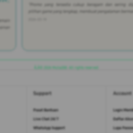
œâ€¦
"Promo yang tersedia cukup beragam dan sering dip
pilihan game yang lengkap, membuat pengalaman bermai
2026-03-19
Pemain
ainan
Ã‚Â© 2026 Mulia288. All rights reserved.
Support
Account
Pusat Bantuan
Login Mem
Live Chat 24/7
Daftar Aku
WhatsApp Support
Lupa Passw