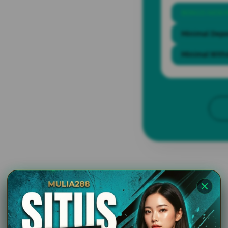
BONUS NEW 
Minimal Depos
Minimal With