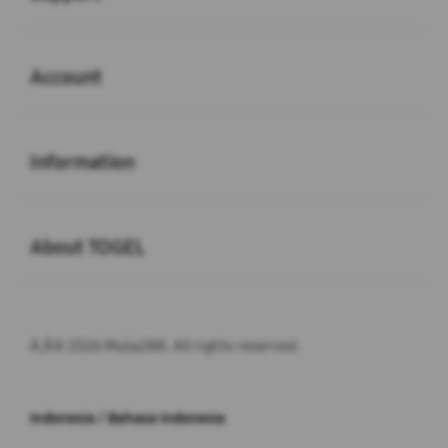
Buka
Account
Buka
Information
Buka
About TOGEL
Ã‚Â© 2026 Mulia288. All rights reserved.
Indonesia / Bahasa Indonesia