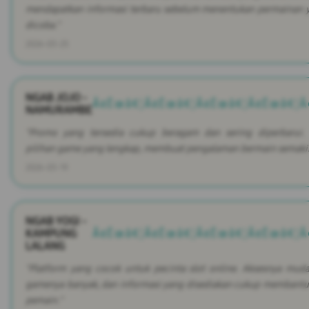
mendapatkan informasi terbaru sebelum menentukan permainan y
dicoba."
2026-03-25
NGAB JOJO -
Ã¢Ëœâ€¦Ã¢Ëœâ€¦Ã¢Ëœâ€¦Ã¢Ëœâ€¦Ã
NAMURAMBE
"Promo yang tersedia cukup beragam dan sering diperbarui.
pilihan game yang lengkap, membuat pengalaman bermain semakin
2026-03-19
NGAB YOGI -
KAMPUNG
Ã¢Ëœâ€¦Ã¢Ëœâ€¦Ã¢Ëœâ€¦Ã¢Ëœâ€¦Ã
LALANG
"Platform yang cocok untuk pecinta slot online. Aksesnya muda
gamenya banyak, dan informasi yang disediakan cukup membantu
pemain."