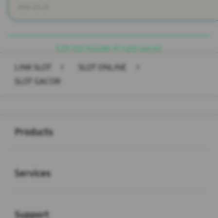
2026-03-23
Ã‚Â© 2026 Mulia288. All rights reserved.
LINK SLOT
>
SLOT ONLINE
>
SLOT GACOR
Buka
Footer Navigation
Products
Buka
Services
Buka
Support