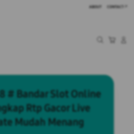
ABOUT
CONTACT
Cari
Troli
Login/Sign-Up
Cari
8 # Bandar Slot Online
ngkap Rtp Gacor Live
ate Mudah Menang