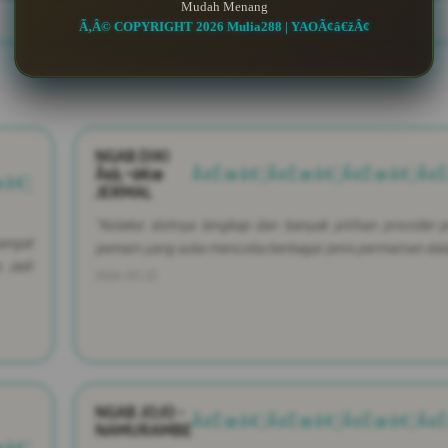
Mudah Menang
Ã‚Â© COPYRIGHT 2026 Mulia288 | YAOÃ¢â€žÂ¢
NGAB DIKI
Ã¢â‚¬â€œ
Ã¢Ëœâ€¦Ã¢Ëœâ€¦Ã¢Ëœâ€¦Ã¢
œâ€¦
JERMAL
"Koleksi slotnya lengkap dan banyak pilihan provider 
angat
pemain yang suka mencoba berbagai jenis permainan dala
 Jadi
2026-03-22
NGAB JOJO -
Ã¢Ëœâ€¦Ã¢Ëœâ€¦Ã¢Ëœâ€¦Ã¢
NAMURAMBE