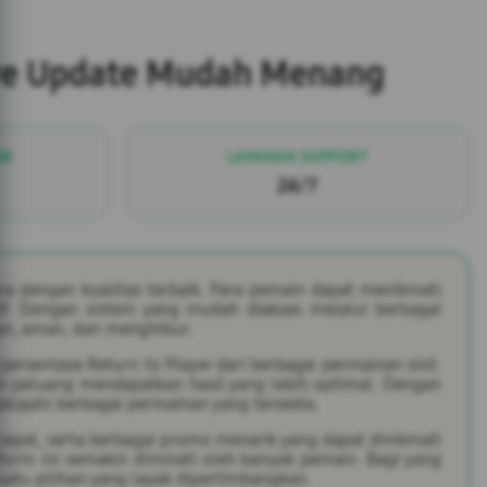
ive Update Mudah Menang
AW
LAYANAN SUPPORT
24/7
a dengan kualitas terbaik. Para pemain dapat menikmati
if. Dengan sistem yang mudah diakses melalui berbagai
an, aman, dan menghibur.
ersentase Return to Player dari berbagai permainan slot.
 peluang mendapatkan hasil yang lebih optimal. Dengan
elajahi berbagai permainan yang tersedia.
cepat, serta berbagai promo menarik yang dapat dinikmati
form ini semakin diminati oleh banyak pemain. Bagi yang
atu pilihan yang layak dipertimbangkan.