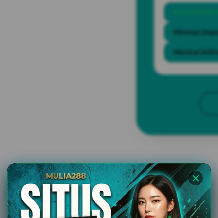
BONUS NEW 
Minimal Depos
Minimal With