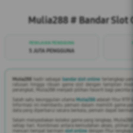
Mulia288 # Bandar Slot
PENILAIAN PENGGUNA
5 JUTA PENGGUNA
Mulia288
hadir sebagai
bandar slot online
terlengkap yan
ratusan hingga ribuan game slot dengan tampilan mode
perangkat, Mulia288 menjadi pilihan favorit bagi pecin
Salah satu keunggulan utama
Mulia288
adalah fitur RTP 
Informasi ini membantu pemain dalam memilih game yan
data yang diperbarui secara berkala, pemain dapat berma
Selain menyediakan koleksi game yang lengkap, Mulia288 
setiap hari. Kombinasi antara kemudahan akses, pilihan
mencari tempat bermain
slot online
dengan fitur lengkap