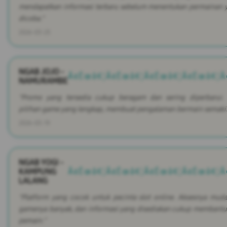
mendapatkan informasi terbaru sebelum menentukan permainan y
dicoba."
2026-03-25
NGAB JOJO -
Ã¢Ëœâ€¦Ã¢Ëœâ€¦Ã¢Ëœâ€¦Ã¢Ëœâ€¦Ã
NAMURAMBE
"Promo yang tersedia cukup beragam dan sering diperbarui.
pilihan game yang lengkap, membuat pengalaman bermain semakin
2026-03-19
NGAB YOGI -
KAMPUNG
Ã¢Ëœâ€¦Ã¢Ëœâ€¦Ã¢Ëœâ€¦Ã¢Ëœâ€¦Ã
LALANG
"Platform yang cocok untuk pecinta slot online. Aksesnya muda
gamenya banyak, dan informasi yang disediakan cukup membantu
pemain."