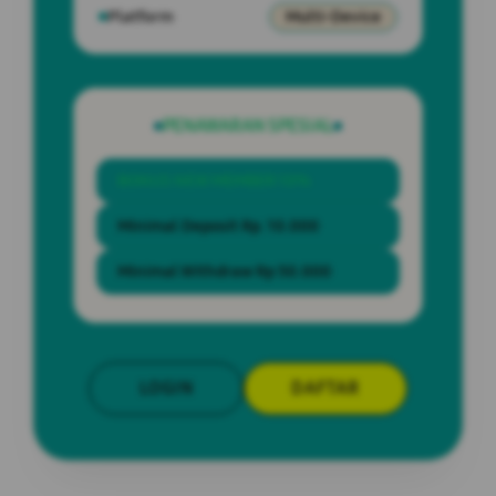
Platform
Multi-Device
PENAWARAN SPESIAL
BONUS NEW MEMBER 10%
Minimal Deposit Rp. 10.000
Minimal Withdraw Rp 50.000
LOGIN
DAFTAR