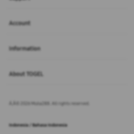
Buka
Account
Buka
Information
Buka
About TOGEL
Ã‚Â© 2026 Mulia288. All rights reserved.
Indonesia / Bahasa Indonesia