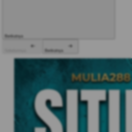
Berikutnya
Sebelumnya
Berikutnya