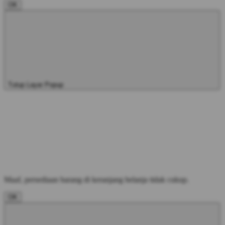
OK
Tutup Layar Popup
Maaf, persediaan barang di keranjang belanja tidak cukup.
OK