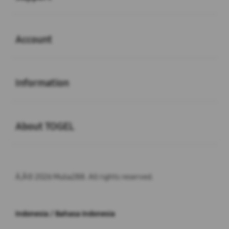
Buka
Account
Buka
Information
Buka
About TOGEL
Ã‚Â© 2026 Mulia288. All rights reserved.
Indonesia / Bahasa Indonesia