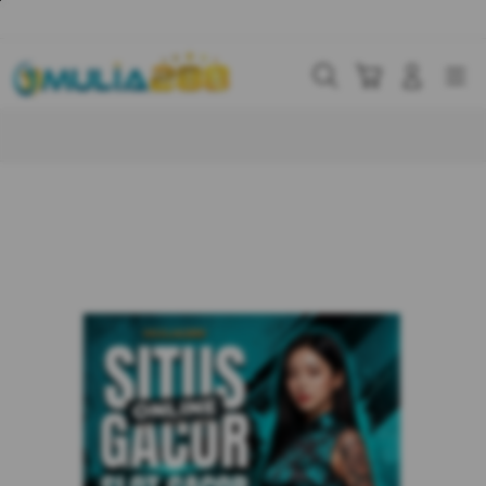
Skip
to
content
Cari
Troli
Login
Navigation
Close menu
Buka Info Lebih Lanjut