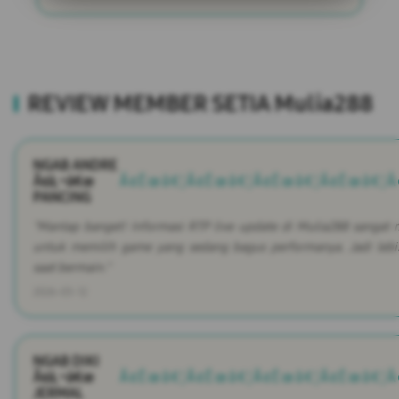
REVIEW MEMBER SETIA Mulia288
NGAB ANDRE
Ã¢â‚¬â€œ
Ã¢Ëœâ€¦Ã¢Ëœâ€¦Ã¢Ëœâ€¦Ã¢Ëœâ€¦Ã
PANCING
"Mantap banget! Informasi RTP live update di Mulia288 sangat
untuk memilih game yang sedang bagus performanya. Jadi leb
saat bermain."
2026-03-12
NGAB DIKI
Ã¢â‚¬â€œ
Ã¢Ëœâ€¦Ã¢Ëœâ€¦Ã¢Ëœâ€¦Ã¢Ëœâ€¦Ã
JERMAL