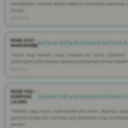
mendapatkan informasi terbaru sebelum menentukan permainan y
dicoba."
2026-03-25
NGAB JOJO -
Ã¢Ëœâ€¦Ã¢Ëœâ€¦Ã¢Ëœâ€¦Ã¢Ëœâ€¦Ã
NAMURAMBE
"Promo yang tersedia cukup beragam dan sering diperbarui.
pilihan game yang lengkap, membuat pengalaman bermain semakin
2026-03-19
NGAB YOGI -
KAMPUNG
Ã¢Ëœâ€¦Ã¢Ëœâ€¦Ã¢Ëœâ€¦Ã¢Ëœâ€¦Ã
LALANG
"Platform yang cocok untuk pecinta slot online. Aksesnya muda
gamenya banyak, dan informasi yang disediakan cukup membantu
pemain."