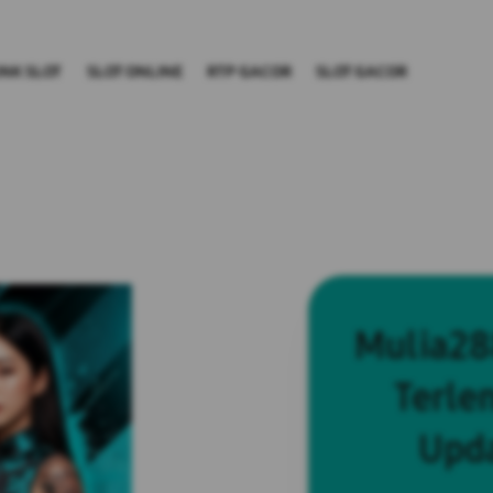
INK SLOT
SLOT ONLINE
RTP GACOR
SLOT GACOR
Mulia28
Terle
Upd