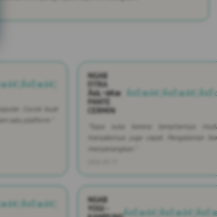
NGAB
Ëœâ€¦Ã¢Ëœâ€¦
FITRA
Ã¢â‚¬â€œ
Ã¢Ëœâ€¦Ã¢Ëœâ€¦Ã¢Ë
PANTE
populer. Cocok buat
CERMIN
m satu platform."
"Saya suka karena tampilannya mud
transaksinya juga cepat. Pengalaman ber
menyenangkan."
2026-03-17
NGAB
Ëœâ€¦Ã¢Ëœâ€¦
YOGI -
Ã¢Ëœâ€¦Ã¢Ëœâ€¦Ã¢Ëœ