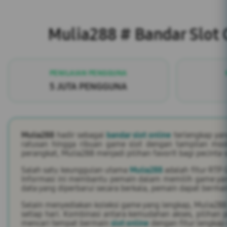
Mulia288 # Bandar Slot
PENILAIAN PENGGUNA
5 JUTA PENGGUNA
Mulia288
hadir sebagai
bandar slot online
terlengkap yan
ratusan hingga ribuan game slot dengan tampilan mode
perangkat, Mulia288 menjadi pilihan favorit bagi pecin
Salah satu keunggulan utama
Mulia288
adalah fitur RTP 
Informasi ini membantu pemain dalam memilih game yan
data yang diperbarui secara berkala, pemain dapat berma
Selain menyediakan koleksi game yang lengkap, Mulia288 
setiap hari. Kombinasi antara kemudahan akses, pilihan
mencari tempat bermain
slot online
dengan fitur lengkap