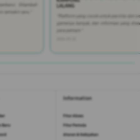
KAMPUNG
erbarui. Ditambah
LALANG
n semakin seru."
"Platform yang cocok untuk pecinta slot on
gamenya banyak, dan informasi yang dis
para pemain."
2026-03-23
Information
ber
Fitur Akses
n Baru
Fitur Pemula
ord
Aturan & Kebijakan