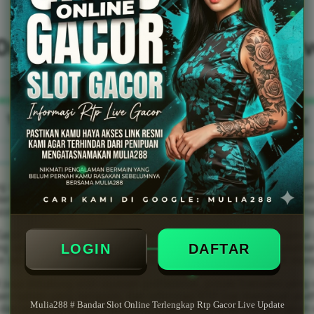
 Online Terlengkap Rtp Gacor L
MINIMAL DEPOSIT
MINIMAL WITHDR
10.000 Ribu
50.000 Ribu
g menawarkan berbagai pilihan permainan dari provider ternam
rn, fitur menarik, serta peluang kemenangan yang kompetit
ta slot online yang menginginkan pengalaman bermain yang nyam
Gacor Live Update yang memberikan informasi terkini mengenai p
LOGIN
DAFTAR
g sedang memiliki performa baik sehingga dapat meningkatkan
in lebih cerdas dan memanfaatkan kesempatan terbaik saat menj
juga didukung oleh layanan profesional, proses transaksi yang 
 permainan yang beragam, dan informasi RTP live membuat plat
Mulia288 # Bandar Slot Online Terlengkap Rtp Gacor Live Update
 dan pengalaman bermain yang praktis, Mulia288 menjadi salah s