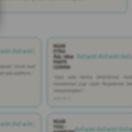
NGAB
Ëœâ€¦Ã¢Ëœâ€¦
FITRA
Ã¢â‚¬â€œ
Ã¢Ëœâ€¦Ã¢Ëœâ€¦Ã¢Ë
PANTE
populer. Cocok buat
CERMIN
m satu platform."
"Saya suka karena tampilannya mud
transaksinya juga cepat. Pengalaman ber
menyenangkan."
2026-03-17
NGAB
Ëœâ€¦Ã¢Ëœâ€¦
YOGI -
Ã¢Ëœâ€¦Ã¢Ëœâ€¦Ã¢Ëœ