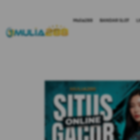
Skip
to
content
Mulia288
BANDAR SLOT
L
Buka Info Lebih Lanjut