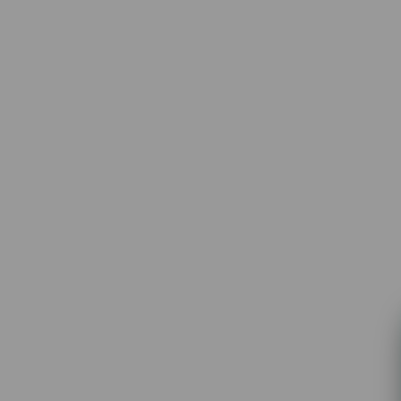
Layer Popup Close
Close
?