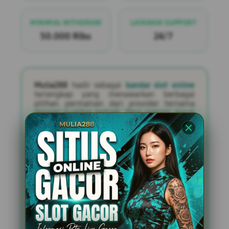
MINIMAL WITHDRAW
LAYANAN SUPPORT
50.000 Ribu
24/7
Mulia288
hadir sebagai
bandar slot online
terlengkap yang menawarkan berbagai
pilihan permainan dari provider ternama
dengan kualitas terbaik. Para pemain dapat
menikmati ratusan hingga ribuan game slot
dengan tampilan modern, fitur menarik,
serta peluang kemenangan yang kompetitif.
Dengan sistem yang mudah diakses melalui
berbagai perangkat, Mulia288 menjadi
pilihan favorit bagi pecinta slot online yang
menginginkan pengalaman bermain yang
nyaman, aman, dan menghibur.
Salah satu keunggulan utama
Mulia288
adalah fitur RTP Gacor Live Update yang
memberikan informasi terkini mengenai