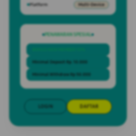
Platform
Multi-Device
PENAWARAN SPESIAL
BONUS NEW MEMBER 10%
Minimal Deposit Rp. 10.000
Minimal Withdraw Rp 50.000
LOGIN
DAFTAR