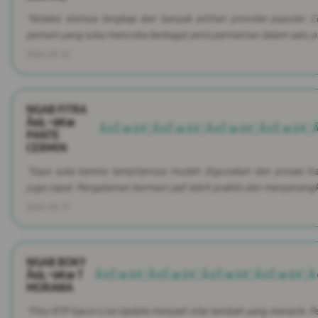
"Koleksi slotnya lengkap dan banyak pilihan provider populer. 
pemain yang suka mencoba berbagai jenis permainan dalam satu pl
2026-03-22
NGAB FITRA
Ã¢â‚¬â€œ
Ã¢Ëœâ€¦Ã¢Ëœâ€¦Ã¢Ëœâ€¦Ã¢Ëœâ€¦
PANTE
CERMIN
"Saya suka karena tampilannya mudah digunakan dan proses tra
juga cepat. Pengalaman bermain jadi lebih praktis dan menyenangk
2026-03-17
NGAB BOKY
Ã¢â‚¬â€œ T
Ã¢Ëœâ€¦Ã¢Ëœâ€¦Ã¢Ëœâ€¦Ã¢Ëœâ€¦Ã
MORAWA
"Fitur RTP Gacor Live Update menjadi nilai tambah yang menarik. P