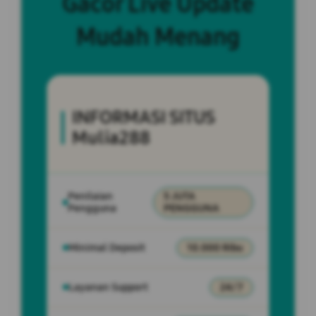
Gacor Live Update
Mudah Menang
INFORMASI SITUS
Mulia288
Penilaian
5 JUTA
Pengguna
PENGGUNA
Minimal Deposit
10.000 Ribu
Layanan Support
24/7