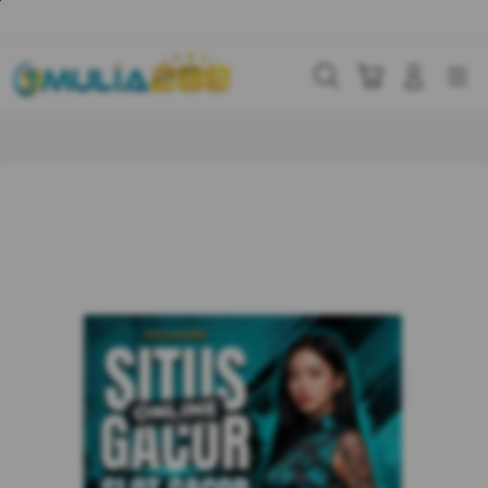
Skip
to
content
Cari
Troli
Login
Navigation
Close menu
Buka Info Lebih Lanjut