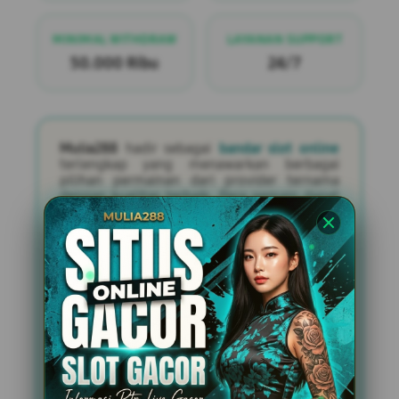
MINIMAL WITHDRAW
LAYANAN SUPPORT
50.000 Ribu
24/7
Mulia288
hadir sebagai
bandar slot online
terlengkap yang menawarkan berbagai
pilihan permainan dari provider ternama
dengan kualitas terbaik. Para pemain dapat
menikmati ratusan hingga ribuan game slot
dengan tampilan modern, fitur menarik,
serta peluang kemenangan yang kompetitif.
Dengan sistem yang mudah diakses melalui
berbagai perangkat, Mulia288 menjadi
pilihan favorit bagi pecinta slot online yang
menginginkan pengalaman bermain yang
nyaman, aman, dan menghibur.
Salah satu keunggulan utama
Mulia288
adalah fitur RTP Gacor Live Update yang
memberikan informasi terkini mengenai