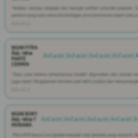
"Koleksi slotnya lengkap dan banyak pilihan provider populer. 
pemain yang suka mencoba berbagai jenis permainan dalam satu pl
2026-03-22
NGAB FITRA
Ã¢â‚¬â€œ
Ã¢Ëœâ€¦Ã¢Ëœâ€¦Ã¢Ëœâ€¦Ã¢Ëœâ€¦
PANTE
CERMIN
"Saya suka karena tampilannya mudah digunakan dan proses tra
juga cepat. Pengalaman bermain jadi lebih praktis dan menyenangk
2026-03-17
NGAB BOKY
Ã¢â‚¬â€œ T
Ã¢Ëœâ€¦Ã¢Ëœâ€¦Ã¢Ëœâ€¦Ã¢Ëœâ€¦Ã
MORAWA
"Fitur RTP Gacor Live Update menjadi nilai tambah yang menarik. P