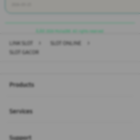
2026-03-23
Ã‚Â© 2026 Mulia288. All rights reserved.
LINK SLOT
>
SLOT ONLINE
>
SLOT GACOR
Buka
Footer Navigation
Products
Buka
Services
Buka
Support