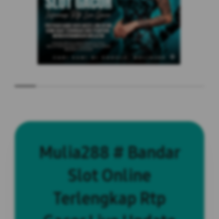
Mulia288 # Bandar
Slot Online
Terlengkap Rtp