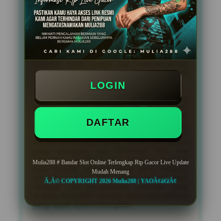
persentase Return to Player dari berbagai
permainan slot. Informasi ini membantu
pemain dalam memilih game yang sedang
memiliki performa baik sehingga dapat
meningkatkan peluang mendapatkan hasil
yang lebih optimal. Dengan data yang
diperbarui secara berkala, pemain dapat
bermain lebih cerdas dan memanfaatkan
kesempatan terbaik saat menjelajahi
berbagai permainan yang tersedia.
LOGIN
Selain menyediakan koleksi game yang
lengkap, Mulia288 juga didukung oleh
layanan profesional, proses transaksi yang
DAFTAR
cepat, serta berbagai promo menarik yang
dapat dinikmati setiap hari. Kombinasi
antara kemudahan akses, pilihan permainan
yang beragam, dan informasi RTP live
membuat platform ini semakin diminati
Mulia288 # Bandar Slot Online Terlengkap Rtp Gacor Live Update
oleh banyak pemain. Bagi yang mencari
Mudah Menang
tempat bermain
slot online
dengan fitur
Ã‚Â© COPYRIGHT 2026 Mulia288 | YAOÃ¢â€žÂ¢
lengkap dan pengalaman bermain yang
praktis, Mulia288 menjadi salah satu pilihan
yang layak dipertimbangkan.