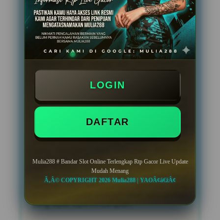
persentase Return to Player dari berbagai
permainan slot. Informasi ini membantu
pemain dalam memilih game yang sedang
memiliki performa baik sehingga dapat
meningkatkan peluang mendapatkan hasil
yang lebih optimal. Dengan data yang
diperbarui secara berkala, pemain dapat
bermain lebih cerdas dan memanfaatkan
kesempatan terbaik saat menjelajahi
berbagai permainan yang tersedia.
LOGIN
Selain menyediakan koleksi game yang
lengkap, Mulia288 juga didukung oleh
layanan profesional, proses transaksi yang
DAFTAR
cepat, serta berbagai promo menarik yang
dapat dinikmati setiap hari. Kombinasi
antara kemudahan akses, pilihan permainan
yang beragam, dan informasi RTP live
membuat platform ini semakin diminati
Mulia288 # Bandar Slot Online Terlengkap Rtp Gacor Live Update
oleh banyak pemain. Bagi yang mencari
Mudah Menang
tempat bermain
slot online
dengan fitur
Ã‚Â© COPYRIGHT 2026 Mulia288 | YAOÃ¢â€žÂ¢
lengkap dan pengalaman bermain yang
praktis, Mulia288 menjadi salah satu pilihan
yang layak dipertimbangkan.