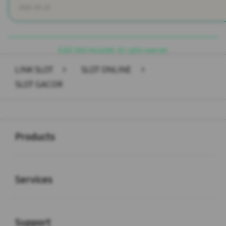
2026-03-23
Ã‚Â© 2026 Mulia288. All rights reserved.
LINK SLOT
>
SLOT ONLINE
>
SLOT GACOR
Buka
Footer Navigation
Products
Buka
Services
Buka
Support