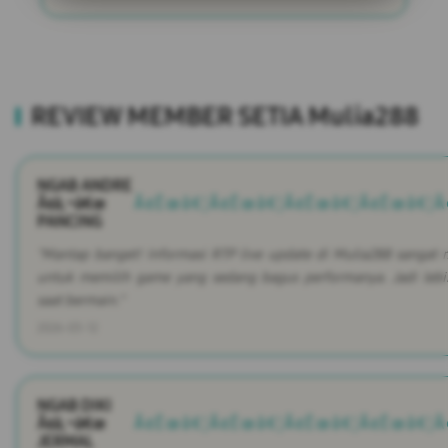
REVIEW MEMBER SETIA Mulia288
NGAB ANDRE
Ã¢â‚¬â€œ
Ã¢Ëœâ€¦Ã¢Ëœâ€¦Ã¢Ëœâ€¦Ã¢Ëœâ€¦Ã
PANCING
"Mantap banget! Informasi RTP live update di Mulia288 sangat
untuk memilih game yang sedang bagus performanya. Jadi leb
saat bermain."
2026-03-12
NGAB DIKI
Ã¢â‚¬â€œ
Ã¢Ëœâ€¦Ã¢Ëœâ€¦Ã¢Ëœâ€¦Ã¢Ëœâ€¦Ã
JERMAL