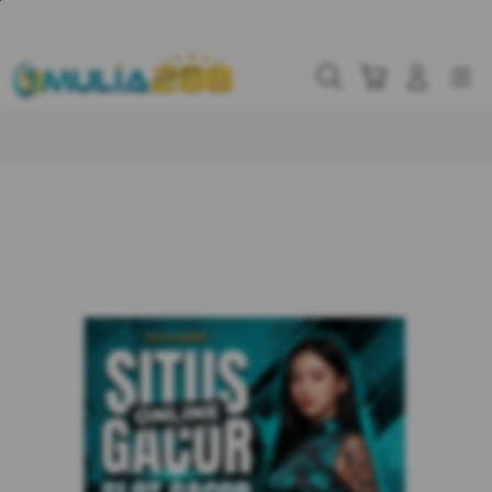
Skip
to
content
Cari
Troli
Login
Navigation
Close menu
Buka Info Lebih Lanjut