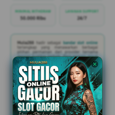
MINIMAL WITHDRAW
LAYANAN SUPPORT
50.000 Ribu
24/7
Mulia288
hadir sebagai
bandar slot online
terlengkap yang menawarkan berbagai
pilihan permainan dari provider ternama
dengan kualitas terbaik. Para pemain dapat
menikmati ratusan hingga ribuan game slot
dengan tampilan modern, fitur menarik,
serta peluang kemenangan yang kompetitif.
Dengan sistem yang mudah diakses melalui
berbagai perangkat, Mulia288 menjadi
pilihan favorit bagi pecinta slot online yang
menginginkan pengalaman bermain yang
nyaman, aman, dan menghibur.
Salah satu keunggulan utama
Mulia288
adalah fitur RTP Gacor Live Update yang
memberikan informasi terkini mengenai