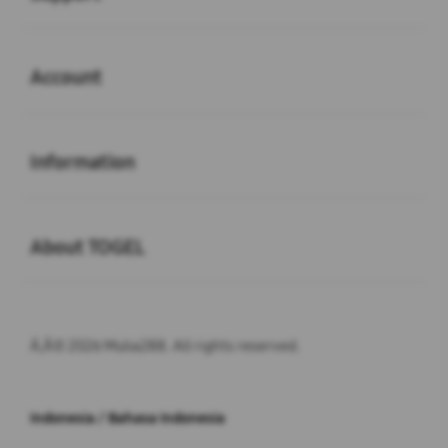
Buka
Account
Buka
Information
Buka
About TOGEL
Ã‚Â© 2026 Mulia288. All rights reserved.
Indonesia / Bahasa Indonesia