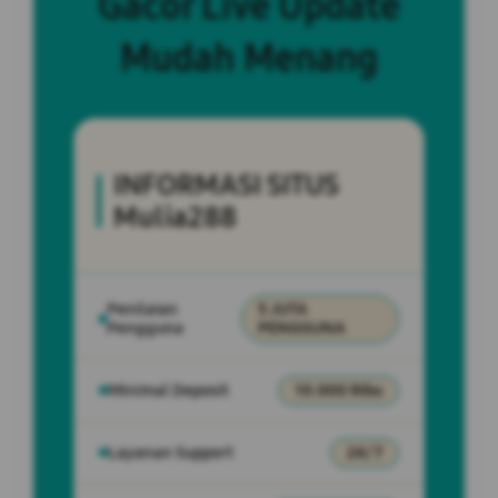
Gacor Live Update
Mudah Menang
INFORMASI SITUS
Mulia288
Penilaian
5 JUTA
Pengguna
PENGGUNA
Minimal Deposit
10.000 Ribu
Layanan Support
24/7