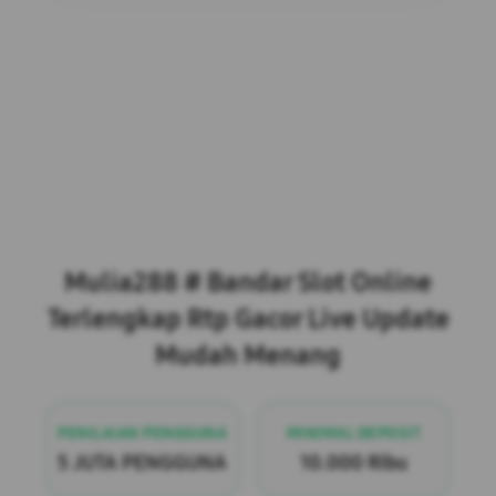
Layer Popup Close
Close
?
Mulia288 # Bandar Slot Online
Terlengkap Rtp Gacor Live Update
Mudah Menang
PENILAIAN PENGGUNA
MINIMAL DEPOSIT
5 JUTA PENGGUNA
10.000 Ribu