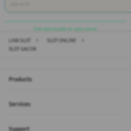
2026-03-23
Ã‚Â© 2026 Mulia288. All rights reserved.
LINK SLOT
>
SLOT ONLINE
>
SLOT GACOR
Buka
Footer Navigation
Products
Buka
Services
Buka
Support