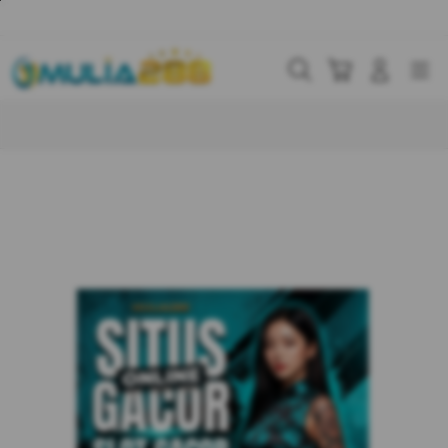
Skip
to
content
Cari
Troli
Login
Navigation
Close menu
Buka Info Lebih Lanjut