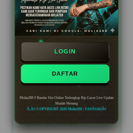
persentase Return to Player dari berbagai
permainan slot. Informasi ini membantu
pemain dalam memilih game yang sedang
memiliki performa baik sehingga dapat
meningkatkan peluang mendapatkan hasil
yang lebih optimal. Dengan data yang
diperbarui secara berkala, pemain dapat
bermain lebih cerdas dan memanfaatkan
kesempatan terbaik saat menjelajahi
berbagai permainan yang tersedia.
LOGIN
Selain menyediakan koleksi game yang
lengkap, Mulia288 juga didukung oleh
layanan profesional, proses transaksi yang
DAFTAR
cepat, serta berbagai promo menarik yang
dapat dinikmati setiap hari. Kombinasi
antara kemudahan akses, pilihan permainan
yang beragam, dan informasi RTP live
membuat platform ini semakin diminati
Mulia288 # Bandar Slot Online Terlengkap Rtp Gacor Live Update
oleh banyak pemain. Bagi yang mencari
Mudah Menang
tempat bermain
slot online
dengan fitur
Ã‚Â© COPYRIGHT 2026 Mulia288 | YAOÃ¢â€žÂ¢
lengkap dan pengalaman bermain yang
praktis, Mulia288 menjadi salah satu pilihan
yang layak dipertimbangkan.