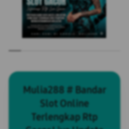
Mulia288 # Bandar
Slot Online
Terlengkap Rtp