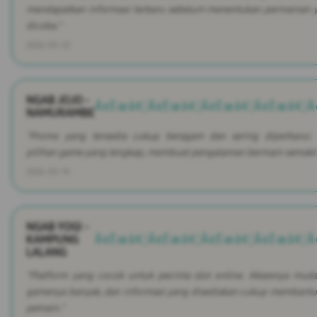
mendapatkan informasi terbaru sebelum menentukan permainan y
dicoba."
2026-03-25
NGAB JOJO -
Ã¢Ëœâ€¦Ã¢Ëœâ€¦Ã¢Ëœâ€¦Ã¢Ëœâ€¦Ã
NAMURAMBE
"Promo yang tersedia cukup beragam dan sering diperbarui.
pilihan game yang lengkap, membuat pengalaman bermain semakin
2026-03-19
NGAB YOGI -
KAMPUNG
Ã¢Ëœâ€¦Ã¢Ëœâ€¦Ã¢Ëœâ€¦Ã¢Ëœâ€¦Ã
LALANG
"Platform yang cocok untuk pecinta slot online. Aksesnya muda
gamenya banyak, dan informasi yang disediakan cukup membantu
pemain."