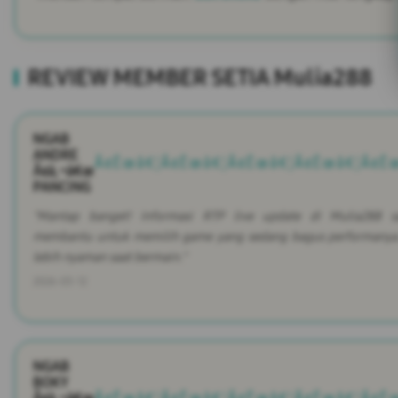
REVIEW MEMBER SETIA Mulia288
NGAB
ANDRE
Ã¢Ëœâ€¦Ã¢Ëœâ€¦Ã¢Ëœâ€¦Ã¢Ëœâ€¦Ã¢Ë
Ã¢â‚¬â€œ
PANCING
"Mantap banget! Informasi RTP live update di Mulia288 s
membantu untuk memilih game yang sedang bagus performanya.
lebih nyaman saat bermain."
2026-03-12
NGAB
BOKY