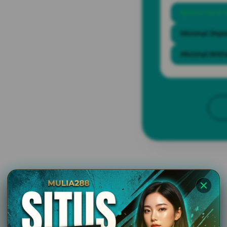
BONUS NEW 
Minimal Depos
Minimal With