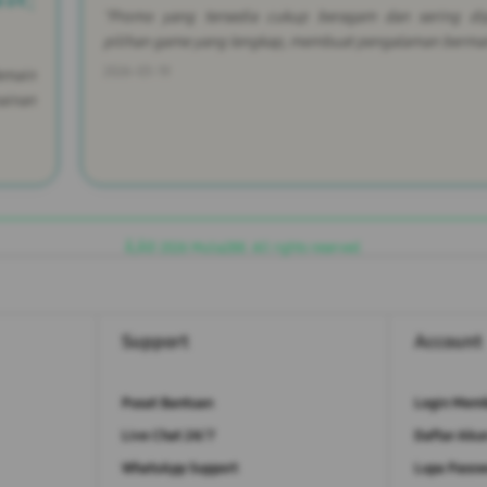
œâ€¦
"Promo yang tersedia cukup beragam dan sering dip
pilihan game yang lengkap, membuat pengalaman bermai
2026-03-19
Pemain
ainan
Ã‚Â© 2026 Mulia288. All rights reserved.
Support
Account
Pusat Bantuan
Login Mem
Live Chat 24/7
Daftar Aku
WhatsApp Support
Lupa Passw