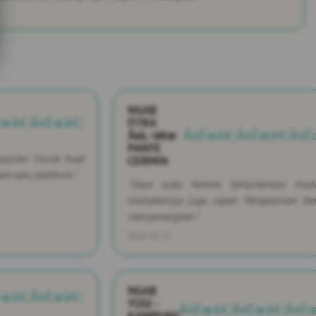
NGAB
Ëœâ€¦Ã¢Ëœâ€¦
FITRA
Ã¢â‚¬â€œ
Ã¢Ëœâ€¦Ã¢Ëœâ€¦Ã¢Ë
PANTE
populer. Cocok buat
CERMIN
m satu platform."
"Saya suka karena tampilannya mud
transaksinya juga cepat. Pengalaman ber
menyenangkan."
2026-03-17
NGAB
Ëœâ€¦Ã¢Ëœâ€¦
YOGI -
Ã¢Ëœâ€¦Ã¢Ëœâ€¦Ã¢Ëœ