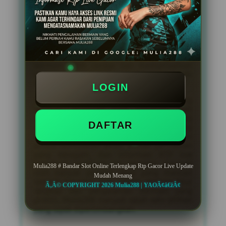
persentase Return to Player dari berbagai
permainan slot. Informasi ini membantu
pemain dalam memilih game yang sedang
memiliki performa baik sehingga dapat
meningkatkan peluang mendapatkan hasil
yang lebih optimal. Dengan data yang
diperbarui secara berkala, pemain dapat
bermain lebih cerdas dan memanfaatkan
kesempatan terbaik saat menjelajahi
berbagai permainan yang tersedia.
LOGIN
Selain menyediakan koleksi game yang
lengkap, Mulia288 juga didukung oleh
layanan profesional, proses transaksi yang
DAFTAR
cepat, serta berbagai promo menarik yang
dapat dinikmati setiap hari. Kombinasi
antara kemudahan akses, pilihan permainan
yang beragam, dan informasi RTP live
membuat platform ini semakin diminati
Mulia288 # Bandar Slot Online Terlengkap Rtp Gacor Live Update
oleh banyak pemain. Bagi yang mencari
Mudah Menang
tempat bermain
slot online
dengan fitur
Ã‚Â© COPYRIGHT 2026 Mulia288 | YAOÃ¢â€žÂ¢
lengkap dan pengalaman bermain yang
praktis, Mulia288 menjadi salah satu pilihan
yang layak dipertimbangkan.