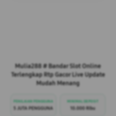
Layer Popup Close
Close
?
Mulia288 # Bandar Slot Online
Terlengkap Rtp Gacor Live Update
Mudah Menang
PENILAIAN PENGGUNA
MINIMAL DEPOSIT
5 JUTA PENGGUNA
10.000 Ribu