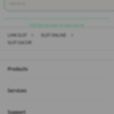
2026-03-23
Ã‚Â© 2026 Mulia288. All rights reserved.
LINK SLOT
>
SLOT ONLINE
>
SLOT GACOR
Buka
Footer Navigation
Products
Buka
Services
Buka
Support