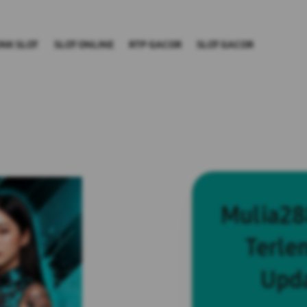
INK SLOT
SLOT ONLINE
RTP GACOR
SLOT GACOR
Mulia28
Terle
Upd