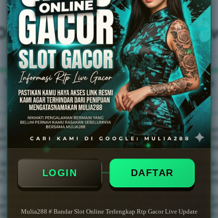
 Online Terlengkap Rtp Gacor L
MINIMAL DEPOSIT
MINIMAL WITHDR
10.000 Ribu
50.000 Ribu
g menawarkan berbagai pilihan permainan dari provider ternam
rn, fitur menarik, serta peluang kemenangan yang kompetit
ta slot online yang menginginkan pengalaman bermain yang nyam
Gacor Live Update yang memberikan informasi terkini mengenai p
LOGIN
DAFTAR
g sedang memiliki performa baik sehingga dapat meningkatkan
in lebih cerdas dan memanfaatkan kesempatan terbaik saat menj
juga didukung oleh layanan profesional, proses transaksi yang 
 permainan yang beragam, dan informasi RTP live membuat plat
Mulia288 # Bandar Slot Online Terlengkap Rtp Gacor Live Update
 dan pengalaman bermain yang praktis, Mulia288 menjadi salah s