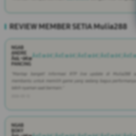
REVIEW MEMBER SETIA Mulia288
NGAB
ANDRE
Ã¢Ëœâ€¦Ã¢Ëœâ€¦Ã¢Ëœâ€¦Ã¢Ëœâ€¦Ã¢Ë
Ã¢â‚¬â€œ
PANCING
"Mantap banget! Informasi RTP live update di Mulia288 s
membantu untuk memilih game yang sedang bagus performanya.
lebih nyaman saat bermain."
2026-03-12
NGAB
BOKY