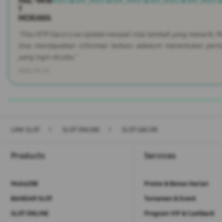
Ã¢â‚¬â€œ
Ã¢Ëœâ€¦Ã¢Ëœâ€¦Ã¢Ëœâ€¦Ã¢Ëœâ€¦Ã¢Ë
T
MORAWA
"Fitur RTP Gacor Live Update menjadi nilai tambah yang menarik. 
bisa mendapatkan informasi terbaru sebelum menentukan perm
yang ingin dicoba."
2026-03-25
LINK SLOT
>
SLOT ONLINE
>
SLOT GACOR
Footer Navigation
Products
Services
Mulia288
Promo & Bonus Harian
BANDAR SLOT
Turnamen & Event
SLOT ONLINE
Program VIP & Cashback