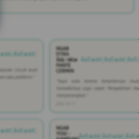
NGAB
Ëœâ€¦Ã¢Ëœâ€¦
FITRA
Ã¢â‚¬â€œ
Ã¢Ëœâ€¦Ã¢Ëœâ€¦Ã¢Ë
PANTE
populer. Cocok buat
CERMIN
m satu platform."
"Saya suka karena tampilannya mud
transaksinya juga cepat. Pengalaman ber
menyenangkan."
2026-03-17
NGAB
Ëœâ€¦Ã¢Ëœâ€¦
YOGI -
Ã¢Ëœâ€¦Ã¢Ëœâ€¦Ã¢Ëœ