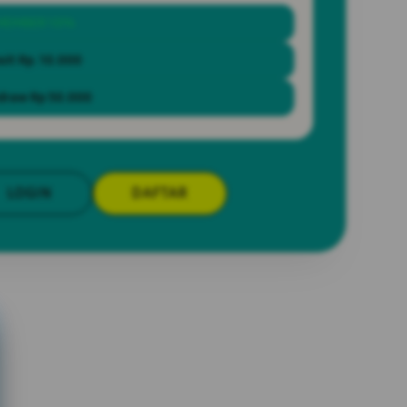
MEMBER 10%
it Rp. 10.000
draw Rp 50.000
LOGIN
DAFTAR