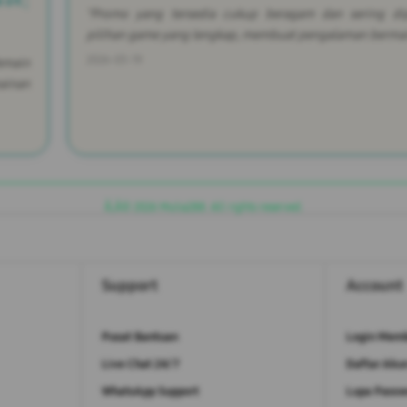
œâ€¦
"Promo yang tersedia cukup beragam dan sering dip
pilihan game yang lengkap, membuat pengalaman bermai
2026-03-19
Pemain
ainan
Ã‚Â© 2026 Mulia288. All rights reserved.
Support
Account
Pusat Bantuan
Login Mem
Live Chat 24/7
Daftar Aku
WhatsApp Support
Lupa Passw