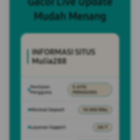
Gacor Live Update
Mudah Menang
INFORMASI SITUS
Mulia288
Penilaian
5 JUTA
Pengguna
PENGGUNA
Minimal Deposit
10.000 Ribu
Layanan Support
24/7