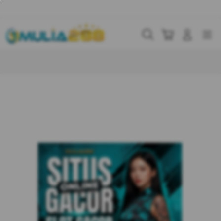
Skip
to
content
Cari
Troli
Login
Navigation
Close menu
Buka Info Lebih Lanjut