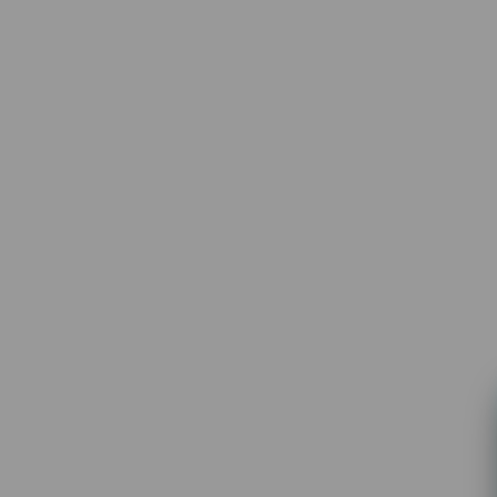
Layer Popup Close
Close
?