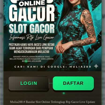
 Online Terlengkap Rtp Gacor L
MINIMAL DEPOSIT
MINIMAL WITHDR
10.000 Ribu
50.000 Ribu
g menawarkan berbagai pilihan permainan dari provider ternam
rn, fitur menarik, serta peluang kemenangan yang kompetit
ta slot online yang menginginkan pengalaman bermain yang nyam
Gacor Live Update yang memberikan informasi terkini mengenai p
LOGIN
DAFTAR
g sedang memiliki performa baik sehingga dapat meningkatkan
in lebih cerdas dan memanfaatkan kesempatan terbaik saat menj
juga didukung oleh layanan profesional, proses transaksi yang 
 permainan yang beragam, dan informasi RTP live membuat plat
Mulia288 # Bandar Slot Online Terlengkap Rtp Gacor Live Update
 dan pengalaman bermain yang praktis, Mulia288 menjadi salah s