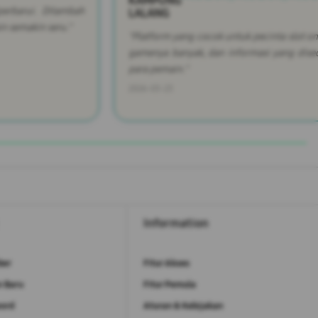
KAMPUNG
erbarui. Ditambah
LALANG
n semakin seru."
"Platform yang cocok untuk pecinta slot on
gamenya banyak, dan informasi yang dis
para pemain."
2026-03-23
Information
ber
Fitur Akses
n Baru
Fitur Pemula
ord
Aturan & Kebijakan