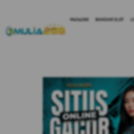
Skip
to
content
Mulia288
BANDAR SLOT
L
Buka Info Lebih Lanjut