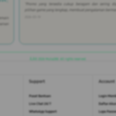
œâ€¦
"Promo yang tersedia cukup beragam dan sering dip
pilihan game yang lengkap, membuat pengalaman bermai
2026-03-19
Pemain
ainan
Ã‚Â© 2026 Mulia288. All rights reserved.
Support
Account
Pusat Bantuan
Login Mem
Live Chat 24/7
Daftar Aku
WhatsApp Support
Lupa Passw