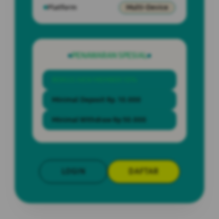
Platform
Multi-Device
PENAWARAN SPESIAL
BONUS NEW MEMBER 10%
Minimal Deposit Rp. 10.000
Minimal Withdraw Rp 50.000
LOGIN
DAFTAR