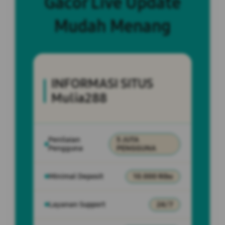
Gacor Live Update
Mudah Menang
INFORMASI SITUS
Mulia288
Penilaian
5 JUTA
Pengguna
PENGGUNA
Minimal Deposit
10.000 Ribu
Layanan Support
24/7