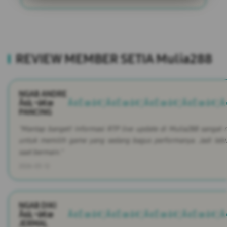
REVIEW MEMBER SETIA Mulia288
NGAB ANDRE
Ã¢â‚¬â€œ
Ã¢Ëœâ€¦Ã¢Ëœâ€¦Ã¢Ëœâ€¦Ã¢Ëœâ€¦Ã
PANCING
"Mantap banget! Informasi RTP live update di Mulia288 sangat
untuk memilih game yang sedang bagus performanya. Jadi leb
saat bermain."
2026-03-12
NGAB DIKI
Ã¢â‚¬â€œ
Ã¢Ëœâ€¦Ã¢Ëœâ€¦Ã¢Ëœâ€¦Ã¢Ëœâ€¦Ã
JERMAL