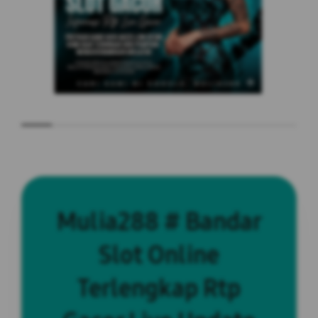
Mulia288 # Bandar
Slot Online
Terlengkap Rtp