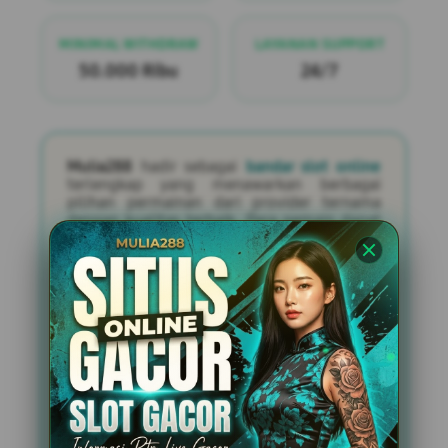
MINIMAL WITHDRAW
LAYANAN SUPPORT
50.000 Ribu
24/7
Mulia288
hadir sebagai
bandar slot online
terlengkap yang menawarkan berbagai
pilihan permainan dari provider ternama
dengan kualitas terbaik. Para pemain dapat
menikmati ratusan hingga ribuan game slot
dengan tampilan modern, fitur menarik,
serta peluang kemenangan yang kompetitif.
Dengan sistem yang mudah diakses melalui
berbagai perangkat, Mulia288 menjadi
pilihan favorit bagi pecinta slot online yang
menginginkan pengalaman bermain yang
nyaman, aman, dan menghibur.
Salah satu keunggulan utama
Mulia288
adalah fitur RTP Gacor Live Update yang
memberikan informasi terkini mengenai