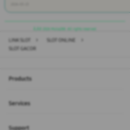
2026-03-23
Ã‚Â© 2026 Mulia288. All rights reserved.
LINK SLOT
>
SLOT ONLINE
>
SLOT GACOR
Buka
Footer Navigation
Products
Buka
Services
Buka
Support