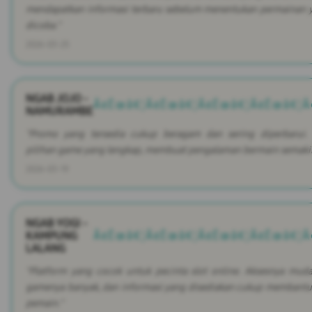
mendapatkan informasi terbaru sebelum menentukan permainan y
dicoba."
2026-03-25
NGAB JOJO -
Ã¢Ëœâ€¦Ã¢Ëœâ€¦Ã¢Ëœâ€¦Ã¢Ëœâ€¦Ã
NAMURAMBE
"Promo yang tersedia cukup beragam dan sering diperbarui.
pilihan game yang lengkap, membuat pengalaman bermain semakin
2026-03-19
NGAB YOGI -
KAMPUNG
Ã¢Ëœâ€¦Ã¢Ëœâ€¦Ã¢Ëœâ€¦Ã¢Ëœâ€¦Ã
LALANG
"Platform yang cocok untuk pecinta slot online. Aksesnya muda
gamenya banyak, dan informasi yang disediakan cukup membantu
pemain."