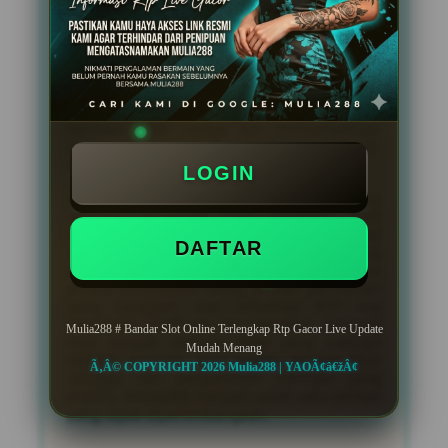
persentase Return to Player dari berbagai
permainan slot. Informasi ini membantu
pemain dalam memilih game yang sedang
memiliki performa baik sehingga dapat
meningkatkan peluang mendapatkan hasil
yang lebih optimal. Dengan data yang
diperbarui secara berkala, pemain dapat
bermain lebih cerdas dan memanfaatkan
kesempatan terbaik saat menjelajahi
berbagai permainan yang tersedia.
LOGIN
Selain menyediakan koleksi game yang
lengkap, Mulia288 juga didukung oleh
layanan profesional, proses transaksi yang
DAFTAR
cepat, serta berbagai promo menarik yang
dapat dinikmati setiap hari. Kombinasi
antara kemudahan akses, pilihan permainan
yang beragam, dan informasi RTP live
membuat platform ini semakin diminati
Mulia288 # Bandar Slot Online Terlengkap Rtp Gacor Live Update
oleh banyak pemain. Bagi yang mencari
Mudah Menang
tempat bermain
slot online
dengan fitur
Ã‚Â© COPYRIGHT 2026 Mulia288 | YAOÃ¢â€žÂ¢
lengkap dan pengalaman bermain yang
praktis, Mulia288 menjadi salah satu pilihan
yang layak dipertimbangkan.