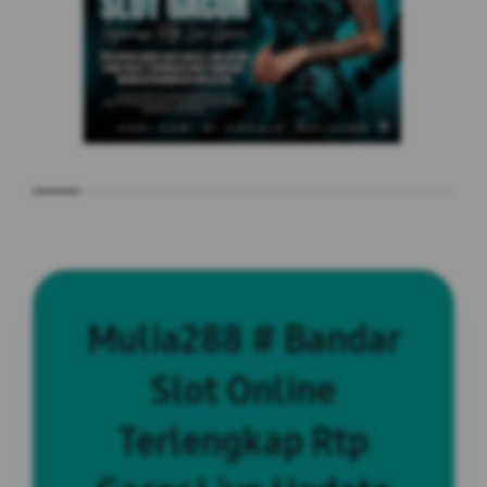
Mulia288 # Bandar
Slot Online
Terlengkap Rtp