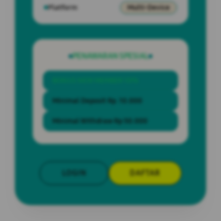
Platform
Multi-Device
PENAWARAN SPESIAL
BONUS NEW MEMBER 10%
Minimal Deposit Rp. 10.000
Minimal Withdraw Rp 50.000
LOGIN
DAFTAR