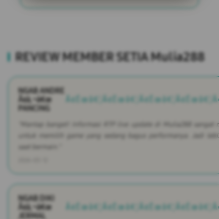
REVIEW MEMBER SETIA Mulia288
NGAB ANDRE
Ã¢â‚¬â€œ
Ã¢Ëœâ€¦Ã¢Ëœâ€¦Ã¢Ëœâ€¦Ã¢Ëœâ€¦Ã
PANCING
"Mantap banget! Informasi RTP live update di Mulia288 sangat
untuk memilih game yang sedang bagus performanya. Jadi leb
saat bermain."
2026-03-12
NGAB DIKI
Ã¢â‚¬â€œ
Ã¢Ëœâ€¦Ã¢Ëœâ€¦Ã¢Ëœâ€¦Ã¢Ëœâ€¦Ã
JERMAL