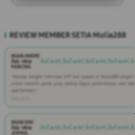
REVIEW MEMBER SETIA Mulia288
NGAB ANDRE
Ã¢â‚¬â€œ
Ã¢Ëœâ€¦Ã¢Ëœâ€¦Ã¢Ëœâ€¦Ã¢Ëœâ€¦Ã
PANCING
"Mantap banget! Informasi RTP live update di Mulia288 sangat
untuk memilih game yang sedang bagus performanya. Jadi leb
saat bermain."
2026-03-12
NGAB DIKI
Ã¢â‚¬â€œ
Ã¢Ëœâ€¦Ã¢Ëœâ€¦Ã¢Ëœâ€¦Ã¢Ëœâ€¦Ã
JERMAL