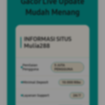
Gacor Live Update
Mudah Menang
INFORMASI SITUS
Mulia288
Penilaian
5 JUTA
Pengguna
PENGGUNA
Minimal Deposit
10.000 Ribu
Layanan Support
24/7