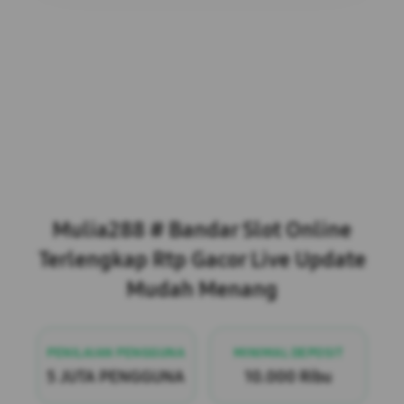
Layer Popup Close
Close
?
Mulia288 # Bandar Slot Online
Terlengkap Rtp Gacor Live Update
Mudah Menang
PENILAIAN PENGGUNA
MINIMAL DEPOSIT
5 JUTA PENGGUNA
10.000 Ribu