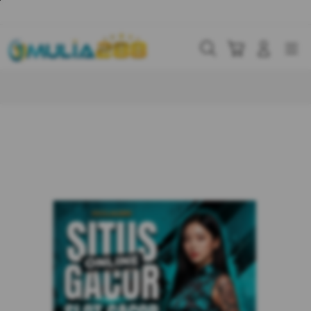
Skip
to
content
Cari
Troli
Login
Navigation
Close menu
Buka Info Lebih Lanjut