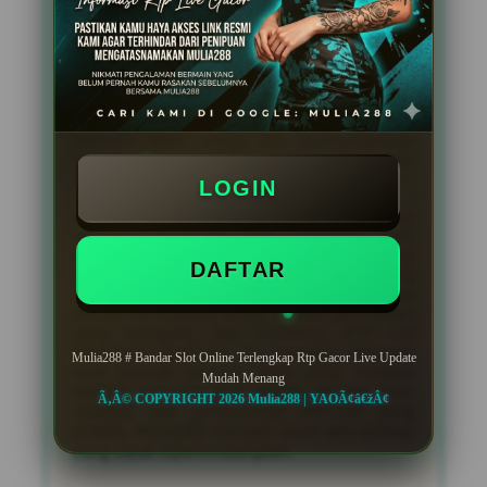
persentase Return to Player dari berbagai
permainan slot. Informasi ini membantu
pemain dalam memilih game yang sedang
memiliki performa baik sehingga dapat
meningkatkan peluang mendapatkan hasil
yang lebih optimal. Dengan data yang
diperbarui secara berkala, pemain dapat
bermain lebih cerdas dan memanfaatkan
kesempatan terbaik saat menjelajahi
berbagai permainan yang tersedia.
LOGIN
Selain menyediakan koleksi game yang
lengkap, Mulia288 juga didukung oleh
layanan profesional, proses transaksi yang
DAFTAR
cepat, serta berbagai promo menarik yang
dapat dinikmati setiap hari. Kombinasi
antara kemudahan akses, pilihan permainan
yang beragam, dan informasi RTP live
membuat platform ini semakin diminati
Mulia288 # Bandar Slot Online Terlengkap Rtp Gacor Live Update
oleh banyak pemain. Bagi yang mencari
Mudah Menang
tempat bermain
slot online
dengan fitur
Ã‚Â© COPYRIGHT 2026 Mulia288 | YAOÃ¢â€žÂ¢
lengkap dan pengalaman bermain yang
praktis, Mulia288 menjadi salah satu pilihan
yang layak dipertimbangkan.