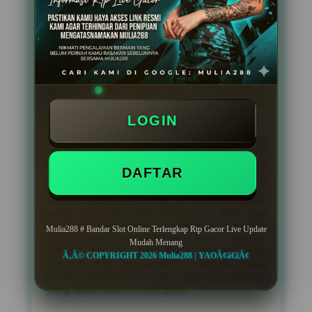
persentase Return to Player dari berbagai
permainan slot. Informasi ini membantu
pemain dalam memilih game yang sedang
memiliki performa baik sehingga dapat
meningkatkan peluang mendapatkan hasil
yang lebih optimal. Dengan data yang
diperbarui secara berkala, pemain dapat
bermain lebih cerdas dan memanfaatkan
kesempatan terbaik saat menjelajahi
berbagai permainan yang tersedia.
LOGIN
Selain menyediakan koleksi game yang
lengkap, Mulia288 juga didukung oleh
layanan profesional, proses transaksi yang
DAFTAR
cepat, serta berbagai promo menarik yang
dapat dinikmati setiap hari. Kombinasi
antara kemudahan akses, pilihan permainan
yang beragam, dan informasi RTP live
membuat platform ini semakin diminati
Mulia288 # Bandar Slot Online Terlengkap Rtp Gacor Live Update
oleh banyak pemain. Bagi yang mencari
Mudah Menang
tempat bermain
slot online
dengan fitur
Ã‚Â© COPYRIGHT 2026 Mulia288 | YAOÃ¢â€žÂ¢
lengkap dan pengalaman bermain yang
praktis, Mulia288 menjadi salah satu pilihan
yang layak dipertimbangkan.