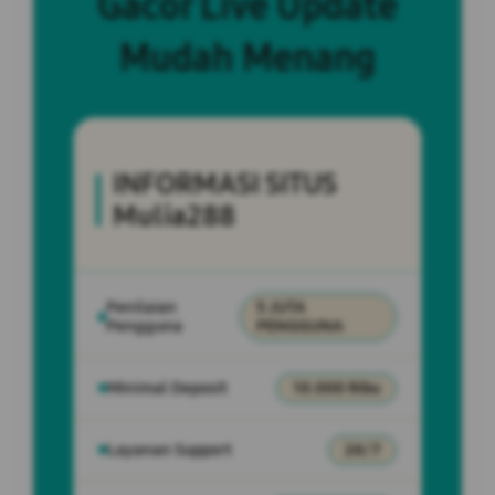
Gacor Live Update
Mudah Menang
INFORMASI SITUS
Mulia288
Penilaian
5 JUTA
Pengguna
PENGGUNA
Minimal Deposit
10.000 Ribu
Layanan Support
24/7