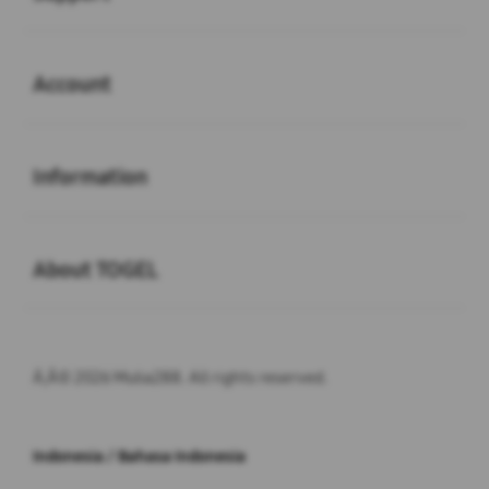
Buka
Account
Buka
Information
Buka
About TOGEL
Ã‚Â© 2026 Mulia288. All rights reserved.
Indonesia / Bahasa Indonesia