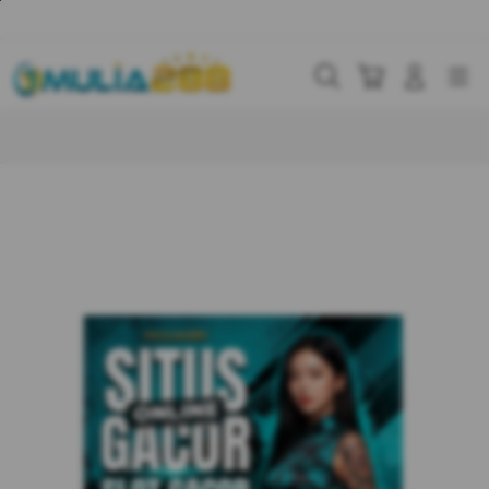
Skip
to
content
Cari
Troli
Login
Navigation
Close menu
Buka Info Lebih Lanjut