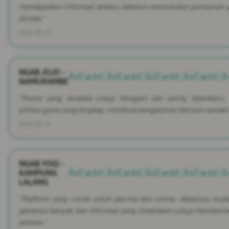
mendapatkan informasi terbaru sebelum menentukan permainan y
dicoba."
2026-03-25
NGAB JOJO -
Ã¢Ëœâ€¦Ã¢Ëœâ€¦Ã¢Ëœâ€¦Ã¢Ëœâ€¦Ã
NAMURAMBE
"Promo yang tersedia cukup beragam dan sering diperbarui.
pilihan game yang lengkap, membuat pengalaman bermain semakin
2026-03-19
NGAB YOGI -
KAMPUNG
Ã¢Ëœâ€¦Ã¢Ëœâ€¦Ã¢Ëœâ€¦Ã¢Ëœâ€¦Ã
LALANG
"Platform yang cocok untuk pecinta slot online. Aksesnya muda
gamenya banyak, dan informasi yang disediakan cukup membantu
pemain."