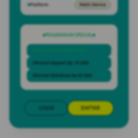
Platform
Multi-Device
PENAWARAN SPESIAL
BONUS NEW MEMBER 10%
Minimal Deposit Rp. 10.000
Minimal Withdraw Rp 50.000
LOGIN
DAFTAR