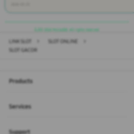
2026-03-23
Ã‚Â© 2026 Mulia288. All rights reserved.
LINK SLOT
>
SLOT ONLINE
>
SLOT GACOR
Buka
Footer Navigation
Products
Buka
Services
Buka
Support