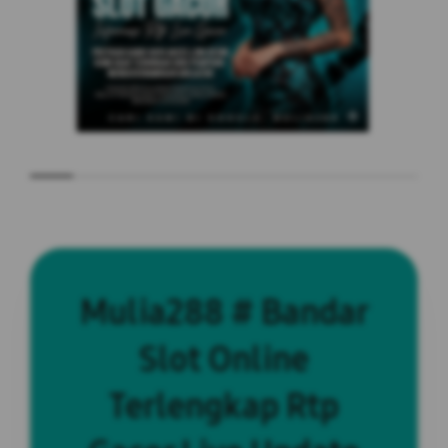
Mulia288 # Bandar
Slot Online
Terlengkap Rtp