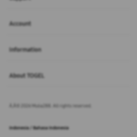
Buka
Account
Buka
Information
Buka
About TOGEL
Ã‚Â© 2026 Mulia288. All rights reserved.
Indonesia / Bahasa Indonesia