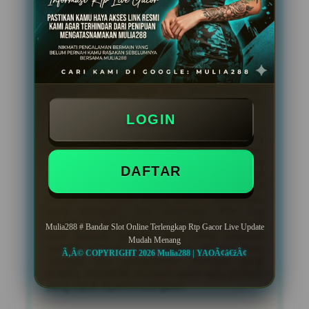
persentase Return to Player dari berbagai
permainan slot. Informasi ini membantu
pemain dalam memilih game yang sedang
memiliki performa baik sehingga dapat
meningkatkan peluang mendapatkan hasil
yang lebih optimal. Dengan data yang
diperbarui secara berkala, pemain dapat
bermain lebih cerdas dan memanfaatkan
kesempatan terbaik saat menjelajahi
berbagai permainan yang tersedia.
LOGIN
Selain menyediakan koleksi game yang
lengkap, Mulia288 juga didukung oleh
layanan profesional, proses transaksi yang
DAFTAR
cepat, serta berbagai promo menarik yang
dapat dinikmati setiap hari. Kombinasi
antara kemudahan akses, pilihan permainan
yang beragam, dan informasi RTP live
membuat platform ini semakin diminati
Mulia288 # Bandar Slot Online Terlengkap Rtp Gacor Live Update
oleh banyak pemain. Bagi yang mencari
Mudah Menang
tempat bermain
slot online
dengan fitur
Ã‚Â© COPYRIGHT 2026 Mulia288 | YAOÃ¢â€žÂ¢
lengkap dan pengalaman bermain yang
praktis, Mulia288 menjadi salah satu pilihan
yang layak dipertimbangkan.