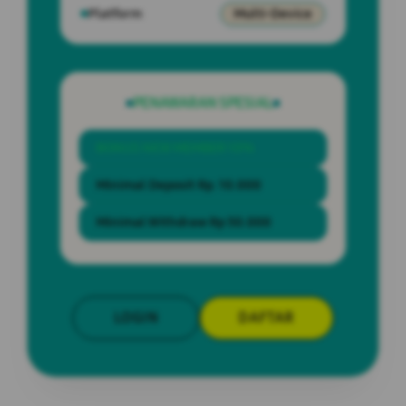
Platform
Multi-Device
PENAWARAN SPESIAL
BONUS NEW MEMBER 10%
Minimal Deposit Rp. 10.000
Minimal Withdraw Rp 50.000
LOGIN
DAFTAR